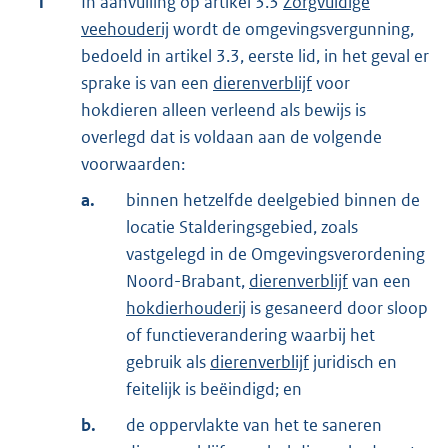
1
In aanvulling op artikel 3.3
Zorgvuldige
veehouderij
wordt de omgevingsvergunning,
bedoeld in artikel 3.3, eerste lid, in het geval er
sprake is van een
dierenverblijf
voor
hokdieren alleen verleend als bewijs is
overlegd dat is voldaan aan de volgende
voorwaarden:
a.
binnen hetzelfde deelgebied binnen de
locatie Stalderingsgebied, zoals
vastgelegd in de Omgevingsverordening
Noord-Brabant,
dierenverblijf
van een
hokdierhouderij
is gesaneerd door sloop
of functieverandering waarbij het
gebruik als
dierenverblijf
juridisch en
feitelijk is beëindigd; en
b.
de oppervlakte van het te saneren