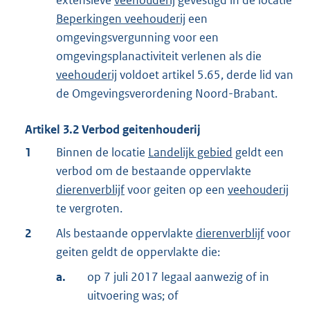
extensieve
veehouderij
gevestigd in de locatie
Beperkingen veehouderij
een
omgevingsvergunning voor een
omgevingsplanactiviteit verlenen als die
veehouderij
voldoet artikel 5.65, derde lid van
de Omgevingsverordening Noord-Brabant.
Artikel
3.2
Verbod geitenhouderij
1
Binnen de locatie
Landelijk gebied
geldt een
verbod om de bestaande oppervlakte
dierenverblijf
voor geiten op een
veehouderij
te vergroten.
2
Als bestaande oppervlakte
dierenverblijf
voor
geiten geldt de oppervlakte die:
a.
op 7 juli 2017 legaal aanwezig of in
uitvoering was; of