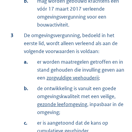
b.
mag worden gebouwd krachtens een
vóór 17 maart 2017 verleende
omgevingsvergunning voor een
bouwactiviteit.
3
De omgevingsvergunning, bedoeld in het
eerste lid, wordt alleen verleend als aan de
volgende voorwaarden is voldaan:
a.
er worden maatregelen getroffen en in
stand gehouden die invulling geven aan
een
zorgvuldige veehouderij
;
b.
de ontwikkeling is vanuit een goede
omgevingskwaliteit met een veilige,
gezonde leefomgeving
, inpasbaar in de
omgeving;
c.
er is aangetoond dat de kans op
cumulatieve geurhinder