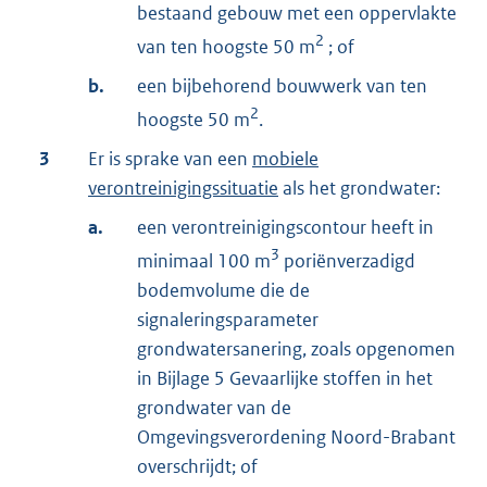
bestaand gebouw met een oppervlakte
2
van ten hoogste 50 m
; of
b.
een bijbehorend bouwwerk van ten
2
hoogste 50 m
.
3
Er is sprake van een
mobiele
verontreinigingssituatie
als het grondwater:
a.
een verontreinigingscontour heeft in
3
minimaal 100 m
poriënverzadigd
bodemvolume die de
signaleringsparameter
grondwatersanering, zoals opgenomen
in Bijlage 5 Gevaarlijke stoffen in het
grondwater van de
Omgevingsverordening Noord-Brabant
overschrijdt; of