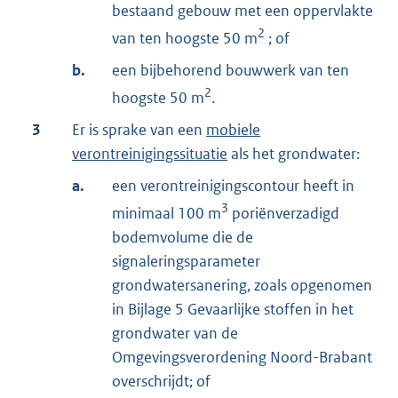
bestaand gebouw met een oppervlakte
2
van ten hoogste 50 m
; of
b.
een bijbehorend bouwwerk van ten
2
hoogste 50 m
.
3
Er is sprake van een
mobiele
verontreinigingssituatie
als het grondwater:
a.
een verontreinigingscontour heeft in
3
minimaal 100 m
poriënverzadigd
bodemvolume die de
signaleringsparameter
grondwatersanering, zoals opgenomen
in Bijlage 5 Gevaarlijke stoffen in het
grondwater van de
Omgevingsverordening Noord-Brabant
overschrijdt; of