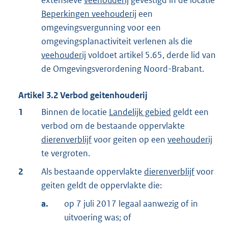
extensieve
veehouderij
gevestigd in de locatie
Beperkingen veehouderij
een
omgevingsvergunning voor een
omgevingsplanactiviteit verlenen als die
veehouderij
voldoet artikel 5.65, derde lid van
de Omgevingsverordening Noord-Brabant.
Artikel
3.2
Verbod geitenhouderij
1
Binnen de locatie
Landelijk gebied
geldt een
verbod om de bestaande oppervlakte
dierenverblijf
voor geiten op een
veehouderij
te vergroten.
2
Als bestaande oppervlakte
dierenverblijf
voor
geiten geldt de oppervlakte die:
a.
op 7 juli 2017 legaal aanwezig of in
uitvoering was; of