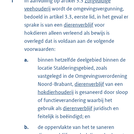
1
In aanvulling op artikel 3.3
Zorgvuldige
veehouderij
wordt de omgevingsvergunning,
bedoeld in artikel 3.3, eerste lid, in het geval er
sprake is van een
dierenverblijf
voor
hokdieren alleen verleend als bewijs is
overlegd dat is voldaan aan de volgende
voorwaarden:
a.
binnen hetzelfde deelgebied binnen de
locatie Stalderingsgebied, zoals
vastgelegd in de Omgevingsverordening
Noord-Brabant,
dierenverblijf
van een
hokdierhouderij
is gesaneerd door sloop
of functieverandering waarbij het
gebruik als
dierenverblijf
juridisch en
feitelijk is beëindigd; en
b.
de oppervlakte van het te saneren