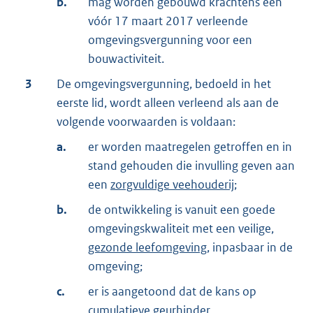
b.
mag worden gebouwd krachtens een
vóór 17 maart 2017 verleende
omgevingsvergunning voor een
bouwactiviteit.
3
De omgevingsvergunning, bedoeld in het
eerste lid, wordt alleen verleend als aan de
volgende voorwaarden is voldaan:
a.
er worden maatregelen getroffen en in
stand gehouden die invulling geven aan
een
zorgvuldige veehouderij
;
b.
de ontwikkeling is vanuit een goede
omgevingskwaliteit met een veilige,
gezonde leefomgeving
, inpasbaar in de
omgeving;
c.
er is aangetoond dat de kans op
cumulatieve geurhinder