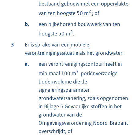
bestaand gebouw met een oppervlakte
2
van ten hoogste 50 m
; of
b.
een bijbehorend bouwwerk van ten
2
hoogste 50 m
.
3
Er is sprake van een
mobiele
verontreinigingssituatie
als het grondwater:
a.
een verontreinigingscontour heeft in
3
minimaal 100 m
poriënverzadigd
bodemvolume die de
signaleringsparameter
grondwatersanering, zoals opgenomen
in Bijlage 5 Gevaarlijke stoffen in het
grondwater van de
Omgevingsverordening Noord-Brabant
overschrijdt; of