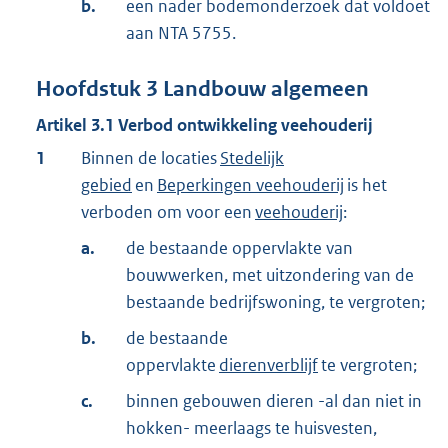
b.
een nader bodemonderzoek dat voldoet
aan NTA 5755.
Hoofdstuk
3
Landbouw algemeen
Artikel
3.1
Verbod ontwikkeling veehouderij
1
Binnen de locaties
Stedelijk
gebied
en
Beperkingen veehouderij
is het
verboden om voor een
veehouderij
:
a.
de bestaande oppervlakte van
bouwwerken, met uitzondering van de
bestaande bedrijfswoning, te vergroten;
b.
de bestaande
oppervlakte
dierenverblijf
te vergroten;
c.
binnen gebouwen dieren -al dan niet in
hokken- meerlaags te huisvesten,