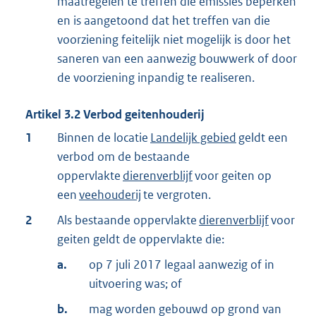
maatregelen te treffen die emissies beperken
en is aangetoond dat het treffen van die
voorziening feitelijk niet mogelijk is door het
saneren van een aanwezig bouwwerk of door
de voorziening inpandig te realiseren.
Artikel
3.2
Verbod geitenhouderij
1
Binnen de locatie
Landelijk gebied
geldt een
verbod om de bestaande
oppervlakte
dierenverblijf
voor geiten op
een
veehouderij
te vergroten.
2
Als bestaande oppervlakte
dierenverblijf
voor
geiten geldt de oppervlakte die:
a.
op 7 juli 2017 legaal aanwezig of in
uitvoering was; of
b.
mag worden gebouwd op grond van