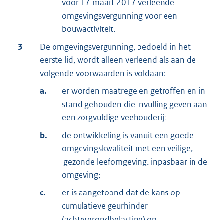
vóór 17 maart 2017 verleende
omgevingsvergunning voor een
bouwactiviteit.
3
De omgevingsvergunning, bedoeld in het
eerste lid, wordt alleen verleend als aan de
volgende voorwaarden is voldaan:
a.
er worden maatregelen getroffen en in
stand gehouden die invulling geven aan
een
zorgvuldige veehouderij
;
b.
de ontwikkeling is vanuit een goede
omgevingskwaliteit met een veilige,
gezonde leefomgeving
, inpasbaar in de
omgeving;
c.
er is aangetoond dat de kans op
cumulatieve geurhinder
(achtergrondbelasting) op