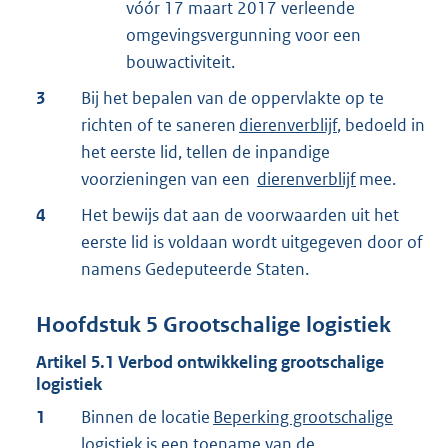
vóór 17 maart 2017 verleende
omgevingsvergunning voor een
bouwactiviteit.
3
Bij het bepalen van de oppervlakte op te
richten of te saneren
dierenverblijf
, bedoeld in
het eerste lid, tellen de inpandige
voorzieningen van een
dierenverblijf
mee.
4
Het bewijs dat aan de voorwaarden uit het
eerste lid is voldaan wordt uitgegeven door of
namens Gedeputeerde Staten.
Hoofdstuk
5
Grootschalige logistiek
Artikel
5.1
Verbod ontwikkeling grootschalige
logistiek
1
Binnen de locatie
Beperking grootschalige
logistiek
is een toename van de