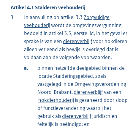
Artikel
4.1
Stalderen veehouderij
1
In aanvulling op artikel 3.3
Zorgvuldige
veehouderij
wordt de omgevingsvergunning,
bedoeld in artikel 3.3, eerste lid, in het geval er
sprake is van een
dierenverblijf
voor hokdieren
alleen verleend als bewijs is overlegd dat is
voldaan aan de volgende voorwaarden:
a.
binnen hetzelfde deelgebied binnen de
locatie Stalderingsgebied, zoals
vastgelegd in de Omgevingsverordening
Noord-Brabant,
dierenverblijf
van een
hokdierhouderij
is gesaneerd door sloop
of functieverandering waarbij het
gebruik als
dierenverblijf
juridisch en
feitelijk is beëindigd; en