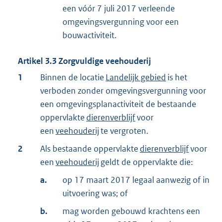
een vóór 7 juli 2017 verleende
omgevingsvergunning voor een
bouwactiviteit.
Artikel
3.3
Zorgvuldige veehouderij
1
Binnen de locatie
Landelijk gebied
is het
verboden zonder omgevingsvergunning voor
een omgevingsplanactiviteit de bestaande
oppervlakte
dierenverblijf
voor
een
veehouderij
te vergroten.
2
Als bestaande oppervlakte
dierenverblijf
voor
een
veehouderij
geldt de oppervlakte die:
a.
op 17 maart 2017 legaal aanwezig of in
uitvoering was; of
b.
mag worden gebouwd krachtens een