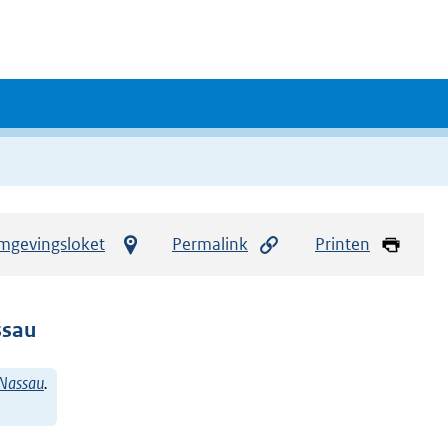
mgevingsloket
Permalink
Printen
ssau
-Nassau
.