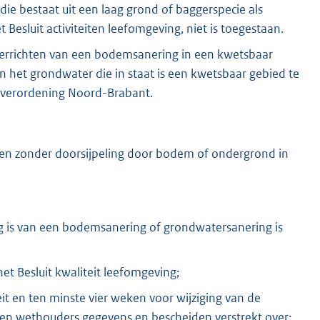
e bestaat uit een laag grond of baggerspecie als
t Besluit activiteiten leefomgeving, niet is toegestaan.
 verrichten van een bodemsanering in een kwetsbaar
n het grondwater die in staat is een kwetsbaar gebied te
gsverordening Noord-Brabant.
ffen zonder doorsijpeling door bodem of ondergrond in
g is van een bodemsanering of grondwatersanering is
het Besluit kwaliteit leefomgeving;
eit en ten minste vier weken voor wijziging van de
r en wethouders gegevens en bescheiden verstrekt over: