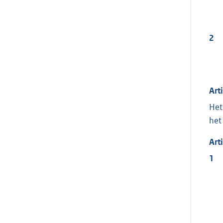
2
Art
Het
het
Art
1