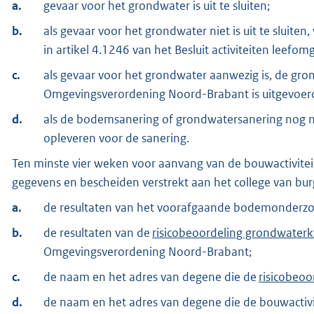
a.
gevaar voor het grondwater is uit te sluiten;
b.
als gevaar voor het grondwater niet is uit te sluite
in artikel 4.1246 van het Besluit activiteiten leefom
c.
als gevaar voor het grondwater aanwezig is, de gro
Omgevingsverordening Noord-Brabant is uitgevoerd
d.
als de bodemsanering of grondwatersanering nog ni
opleveren voor de sanering.
Ten minste vier weken voor aanvang van de bouwactiviteit
gegevens en bescheiden verstrekt aan het college van b
a.
de resultaten van het voorafgaande bodemonderzoek
b.
de resultaten van de
risicobeoordeling grondwaterk
Omgevingsverordening Noord-Brabant;
c.
de naam en het adres van degene die de
risicobeoo
d.
de naam en het adres van degene die de bouwactivit