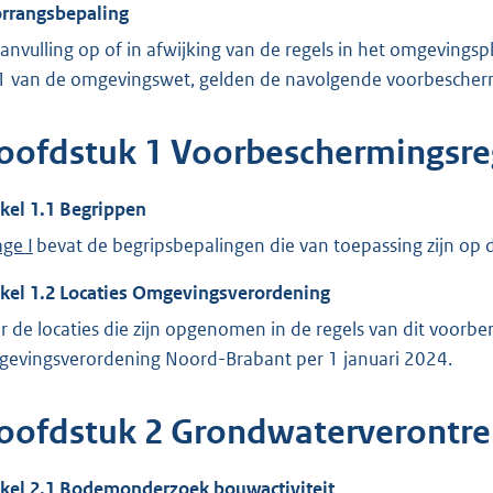
rrangsbepaling
aanvulling op of in afwijking van de regels in het omgevings
1 van de omgevingswet, gelden de navolgende voorbescherm
oofdstuk
1
Voorbeschermingsre
ikel
1.1
Begrippen
age I
bevat de begripsbepalingen die van toepassing zijn op di
ikel
1.2
Locaties Omgevingsverordening
r de locaties die zijn opgenomen in de regels van dit voorber
evingsverordening Noord-Brabant per 1 januari 2024.
oofdstuk
2
Grondwaterverontre
ikel
2.1
Bodemonderzoek bouwactiviteit