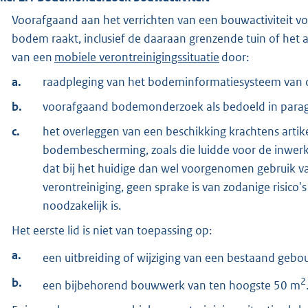
Voorafgaand aan het verrichten van een bouwactiviteit 
bodem raakt, inclusief de daaraan grenzende tuin of het 
van een
mobiele verontreinigingssituatie
door:
a.
raadpleging van het bodeminformatiesysteem van
b.
voorafgaand bodemonderzoek als bedoeld in paragraa
c.
het overleggen van een beschikking krachtens artike
bodembescherming, zoals die luidde voor de inwerk
dat bij het huidige dan wel voorgenomen gebruik v
verontreiniging, geen sprake is van zodanige risico'
noodzakelijk is.
Het eerste lid is niet van toepassing op:
a.
een uitbreiding of wijziging van een bestaand geb
b.
2
een bijbehorend bouwwerk van ten hoogste 50 m