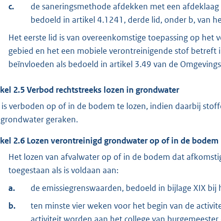
c.
de saneringsmethode afdekken met een afdeklaag di
bedoeld in artikel 4.1241, derde lid, onder b, van he
Het eerste lid is van overeenkomstige toepassing op het
gebied en het een mobiele verontreinigende stof betreft i
beïnvloeden als bedoeld in artikel 3.49 van de Omgevin
ikel
2.5
Verbod rechtstreeks lozen in grondwater
 is verboden op of in de bodem te lozen, indien daarbij sto
 grondwater geraken.
ikel
2.6
Lozen verontreinigd grondwater op of in de bodem
Het lozen van afvalwater op of in de bodem dat afkomsti
toegestaan als is voldaan aan:
a.
de emissiegrenswaarden, bedoeld in bijlage XIX bij 
b.
ten minste vier weken voor het begin van de activit
activiteit worden aan het college van burgemeeste