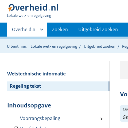
U
Lokale wet- en regelgeving
bent
Primaire
hier:
Andere
Overheid.nl
Zoeken
Uitgebreid Zoeken
sites
navigatie
binnen
U bent hier:
Lokale wet- en regelgeving
Uitgebreid zoeken
Reg
Wetstechnische informatie
Regeling tekst
Vo
Inhoudsopgave
Dez
Ge
Voorrangsbepaling