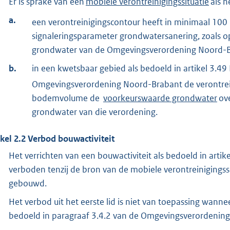
Er is sprake van een
mobiele verontreinigingssituatie
als h
a.
een verontreinigingscontour heeft in minimaal 100
signaleringsparameter grondwatersanering, zoals op
grondwater van de Omgevingsverordening Noord-Br
b.
in een kwetsbaar gebied als bedoeld in artikel 3.4
Omgevingsverordening Noord-Brabant de verontrei
bodemvolume de
voorkeurswaarde grondwater
ove
grondwater van die verordening.
ikel
2.2
Verbod bouwactiviteit
Het verrichten van een bouwactiviteit als bedoeld in arti
verboden tenzij de bron van de mobiele verontreinigingssi
gebouwd.
Het verbod uit het eerste lid is niet van toepassing wanne
bedoeld in paragraaf 3.4.2 van de Omgevingsverordening 