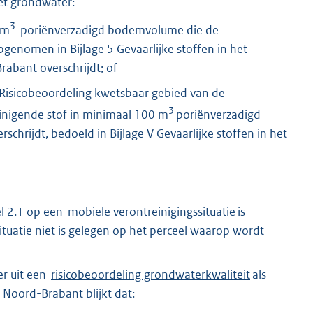
et grondwater:
3
 m
poriënverzadigd bodemvolume die de
genomen in Bijlage 5 Gevaarlijke stoffen in het
abant overschrijdt; of
9 Risicobeoordeling kwetsbaar gebied van de
3
nigende stof in minimaal 100 m
poriënverzadigd
rschrijdt, bedoeld in Bijlage V Gevaarlijke stoffen in het
kel 2.1 op een
mobiele verontreinigingssituatie
is
tuatie niet is gelegen op het perceel waarop wordt
er uit een
risicobeoordeling grondwaterkwaliteit
als
Noord-Brabant blijkt dat: