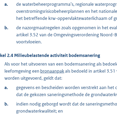
a.
de waterbeheerprogramma’s, regionale waterprog
overstromingsrisicobeheerplannen en het national
het betreffende krw-oppervlaktewaterlichaam of 
b.
de nazorgmaatregelen zoals opgenomen in het eval
artikel 3.52 van de Omgevingsverordening Noord-Br
voortvloeien.
ikel
2.4
Milieubelastende activiteit bodemsanering
Als voor het uitvoeren van een bodemsanering als bedoeld i
leefomgeving een
bronaanpak
als bedoeld in artikel 3.
worden uitgevoerd, geldt dat:
a.
gegevens en bescheiden worden verstrekt aan het c
dat de gekozen saneringsmethode de grondwaterkwa
b.
indien nodig geborgd wordt dat de saneringsmetho
grondwaterkwaliteit; en