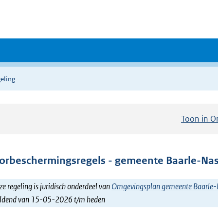
eling
Toon in O
orbeschermingsregels - gemeente Baarle-Na
e regeling is juridisch onderdeel van
Omgevingsplan gemeente Baarle
ldend van 15-05-2026 t/m heden