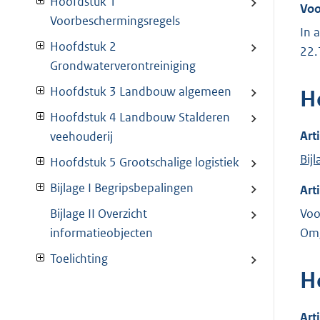
Hoofdstuk 1
Voo
Voorbeschermingsregels
In 
Hoofdstuk 2
22.
Grondwaterverontreiniging
Hoofdstuk 3 Landbouw algemeen
H
Hoofdstuk 4 Landbouw Stalderen
Art
veehouderij
Bijl
Hoofdstuk 5 Grootschalige logistiek
Bijlage I Begripsbepalingen
Art
Voo
Bijlage II Overzicht
Omg
informatieobjecten
Toelichting
H
Art