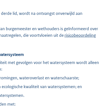
 derde lid, wordt na ontvangst onverwijld aan
e van burgemeester en wethouders is geïnformeerd over
atregelen, die voortvloeien uit de
risicobeoordeling
 watersysteem
teit met gevolgen voor het watersysteem wordt alleen
n:
omingen, wateroverlast en waterschaarste;
 ecologische kwaliteit van watersystemen; en
atersystemen.
uden met: