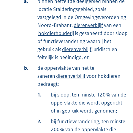
a.
binnen hetzelfde deelgebied binnen de
locatie Stalderingsgebied, zoals
vastgelegd in de Omgevingsverordening
Noord-Brabant,
dierenverblijf
van een
hokdierhouderij
is gesaneerd door sloop
of functieverandering waarbij het
gebruik als
dierenverblijf
juridisch en
feitelijk is beëindigd; en
b.
de oppervlakte van het te
saneren
dierenverblijf
voor hokdieren
bedraagt:
1.
bij sloop, ten minste 120% van de
oppervlakte die wordt opgericht
of in gebruik wordt genomen;
2.
bij functieverandering, ten minste
200% van de oppervlakte die