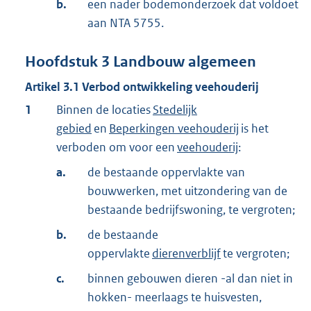
b.
een nader bodemonderzoek dat voldoet
aan NTA 5755.
Hoofdstuk
3
Landbouw algemeen
Artikel
3.1
Verbod ontwikkeling veehouderij
1
Binnen de locaties
Stedelijk
gebied
en
Beperkingen veehouderij
is het
verboden om voor een
veehouderij
:
a.
de bestaande oppervlakte van
bouwwerken, met uitzondering van de
bestaande bedrijfswoning, te vergroten;
b.
de bestaande
oppervlakte
dierenverblijf
te vergroten;
c.
binnen gebouwen dieren -al dan niet in
hokken- meerlaags te huisvesten,