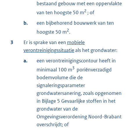
bestaand gebouw met een oppervlakte
2
van ten hoogste 50 m
; of
b.
een bijbehorend bouwwerk van ten
2
hoogste 50 m
.
3
Er is sprake van een
mobiele
verontreinigingssituatie
als het grondwater:
a.
een verontreinigingscontour heeft in
3
minimaal 100 m
poriënverzadigd
bodemvolume die de
signaleringsparameter
grondwatersanering, zoals opgenomen
in Bijlage 5 Gevaarlijke stoffen in het
grondwater van de
Omgevingsverordening Noord-Brabant
overschrijdt; of