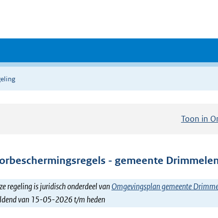
eling
Toon in O
orbeschermingsregels - gemeente Drimmele
e regeling is juridisch onderdeel van
Omgevingsplan gemeente Drimme
ldend van 15-05-2026 t/m heden