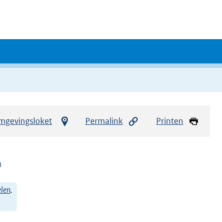
mgevingsloket
Permalink
Printen
n
len
.