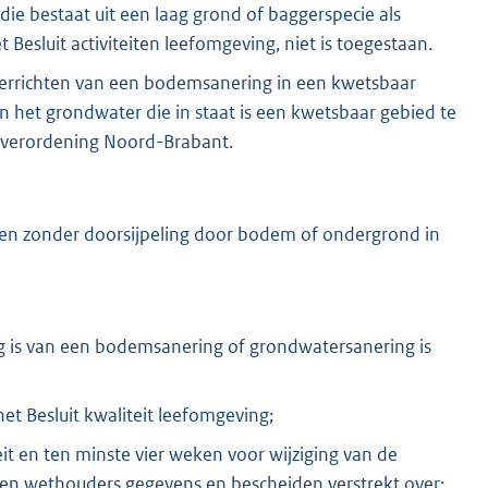
e bestaat uit een laag grond of baggerspecie als
t Besluit activiteiten leefomgeving, niet is toegestaan.
 verrichten van een bodemsanering in een kwetsbaar
n het grondwater die in staat is een kwetsbaar gebied te
gsverordening Noord-Brabant.
ffen zonder doorsijpeling door bodem of ondergrond in
g is van een bodemsanering of grondwatersanering is
het Besluit kwaliteit leefomgeving;
eit en ten minste vier weken voor wijziging van de
r en wethouders gegevens en bescheiden verstrekt over: