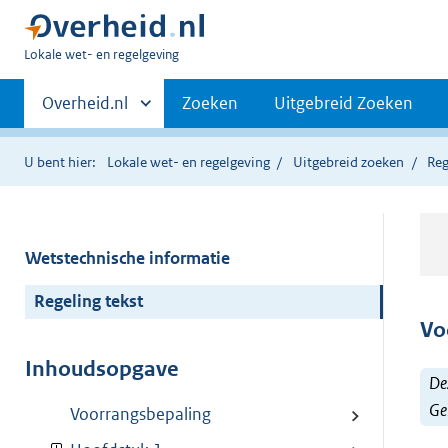
U
Lokale wet- en regelgeving
bent
Primaire
hier:
Andere
Overheid.nl
Zoeken
Uitgebreid Zoeken
sites
navigatie
binnen
U bent hier:
Lokale wet- en regelgeving
Uitgebreid zoeken
Reg
Wetstechnische informatie
Regeling tekst
Vo
Inhoudsopgave
Dez
Ge
Voorrangsbepaling