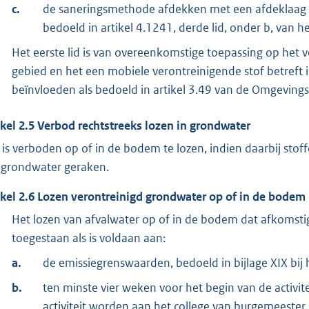
c.
de saneringsmethode afdekken met een afdeklaag di
bedoeld in artikel 4.1241, derde lid, onder b, van he
Het eerste lid is van overeenkomstige toepassing op het
gebied en het een mobiele verontreinigende stof betreft i
beïnvloeden als bedoeld in artikel 3.49 van de Omgevin
ikel
2.5
Verbod rechtstreeks lozen in grondwater
 is verboden op of in de bodem te lozen, indien daarbij sto
 grondwater geraken.
ikel
2.6
Lozen verontreinigd grondwater op of in de bodem
Het lozen van afvalwater op of in de bodem dat afkomsti
toegestaan als is voldaan aan:
a.
de emissiegrenswaarden, bedoeld in bijlage XIX bij 
b.
ten minste vier weken voor het begin van de activit
activiteit worden aan het college van burgemeeste