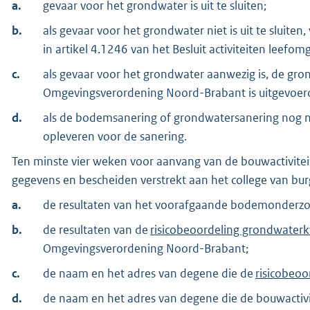
a.
gevaar voor het grondwater is uit te sluiten;
b.
als gevaar voor het grondwater niet is uit te sluite
in artikel 4.1246 van het Besluit activiteiten leefom
c.
als gevaar voor het grondwater aanwezig is, de gro
Omgevingsverordening Noord-Brabant is uitgevoerd
d.
als de bodemsanering of grondwatersanering nog ni
opleveren voor de sanering.
Ten minste vier weken voor aanvang van de bouwactiviteit
gegevens en bescheiden verstrekt aan het college van b
a.
de resultaten van het voorafgaande bodemonderzoek
b.
de resultaten van de
risicobeoordeling grondwaterk
Omgevingsverordening Noord-Brabant;
c.
de naam en het adres van degene die de
risicobeoo
d.
de naam en het adres van degene die de bouwactivit