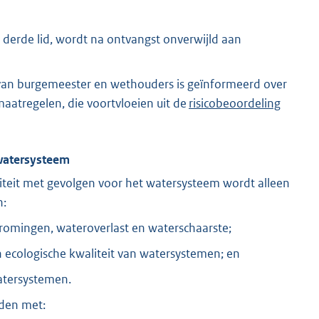
 derde lid, wordt na ontvangst onverwijld aan
e van burgemeester en wethouders is geïnformeerd over
atregelen, die voortvloeien uit de
risicobeoordeling
 watersysteem
teit met gevolgen voor het watersysteem wordt alleen
n:
omingen, wateroverlast en waterschaarste;
 ecologische kwaliteit van watersystemen; en
atersystemen.
uden met: