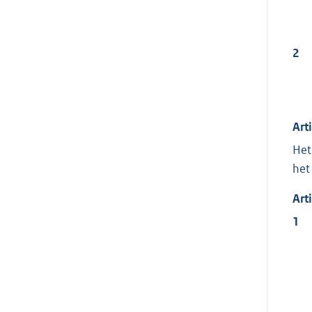
2
Art
Het
het
Art
1