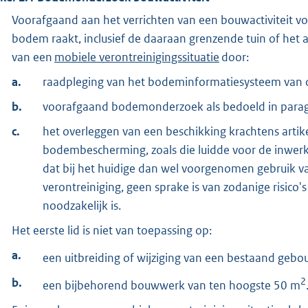
Voorafgaand aan het verrichten van een bouwactiviteit 
bodem raakt, inclusief de daaraan grenzende tuin of het 
van een
mobiele verontreinigingssituatie
door:
a.
raadpleging van het bodeminformatiesysteem van
b.
voorafgaand bodemonderzoek als bedoeld in paragraa
c.
het overleggen van een beschikking krachtens artike
bodembescherming, zoals die luidde voor de inwerk
dat bij het huidige dan wel voorgenomen gebruik v
verontreiniging, geen sprake is van zodanige risico'
noodzakelijk is.
Het eerste lid is niet van toepassing op:
a.
een uitbreiding of wijziging van een bestaand geb
b.
2
een bijbehorend bouwwerk van ten hoogste 50 m