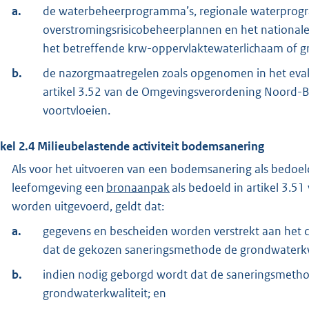
a.
de waterbeheerprogramma’s, regionale waterprog
overstromingsrisicobeheerplannen en het national
het betreffende krw-oppervlaktewaterlichaam of 
b.
de nazorgmaatregelen zoals opgenomen in het eval
artikel 3.52 van de Omgevingsverordening Noord-Br
voortvloeien.
ikel
2.4
Milieubelastende activiteit bodemsanering
Als voor het uitvoeren van een bodemsanering als bedoeld i
leefomgeving een
bronaanpak
als bedoeld in artikel 3.
worden uitgevoerd, geldt dat:
a.
gegevens en bescheiden worden verstrekt aan het c
dat de gekozen saneringsmethode de grondwaterkwa
b.
indien nodig geborgd wordt dat de saneringsmetho
grondwaterkwaliteit; en