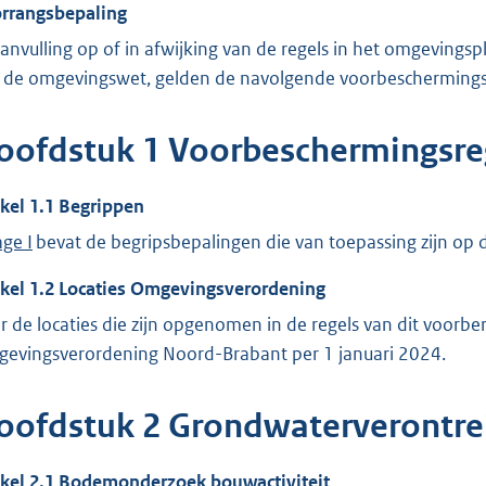
rrangsbepaling
aanvulling op of in afwijking van de regels in het omgeving
 de omgevingswet, gelden de navolgende voorbeschermings
oofdstuk
1
Voorbeschermingsre
ikel
1.1
Begrippen
age I
bevat de begripsbepalingen die van toepassing zijn op di
ikel
1.2
Locaties Omgevingsverordening
r de locaties die zijn opgenomen in de regels van dit voorber
evingsverordening Noord-Brabant per 1 januari 2024.
oofdstuk
2
Grondwaterverontre
ikel
2.1
Bodemonderzoek bouwactiviteit