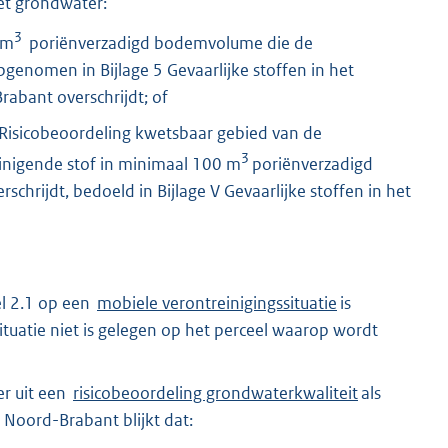
et grondwater:
3
 m
poriënverzadigd bodemvolume die de
genomen in Bijlage 5 Gevaarlijke stoffen in het
abant overschrijdt; of
9 Risicobeoordeling kwetsbaar gebied van de
3
nigende stof in minimaal 100 m
poriënverzadigd
rschrijdt, bedoeld in Bijlage V Gevaarlijke stoffen in het
kel 2.1 op een
mobiele verontreinigingssituatie
is
tuatie niet is gelegen op het perceel waarop wordt
er uit een
risicobeoordeling grondwaterkwaliteit
als
Noord-Brabant blijkt dat: