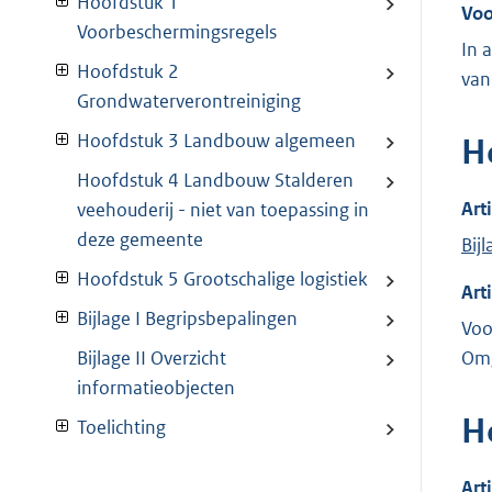
Hoofdstuk 1
Voo
Voorbeschermingsregels
In 
Hoofdstuk 2
van
Grondwaterverontreiniging
Hoofdstuk 3 Landbouw algemeen
H
Hoofdstuk 4 Landbouw Stalderen
Art
veehouderij - niet van toepassing in
deze gemeente
Bijl
Hoofdstuk 5 Grootschalige logistiek
Art
Bijlage I Begripsbepalingen
Voo
Omg
Bijlage II Overzicht
informatieobjecten
H
Toelichting
Art