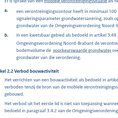
Er is sprake van een
mobiele verontreinigingssituatie
als h
a.
een verontreinigingscontour heeft in minimaal 100
signaleringsparameter grondwatersanering, zoals op
grondwater van de Omgevingsverordening Noord-Br
b.
in een kwetsbaar gebied als bedoeld in artikel 3.4
Omgevingsverordening Noord-Brabant de verontrei
bodemvolume de
voorkeurswaarde grondwater
ove
grondwater van die verordening.
ikel
2.2
Verbod bouwactiviteit
Het verrichten van een bouwactiviteit als bedoeld in arti
verboden tenzij de bron van de mobiele verontreinigingssi
gebouwd.
Het verbod uit het eerste lid is niet van toepassing wanne
bedoeld in paragraaf 3.4.2 van de Omgevingsverordening 