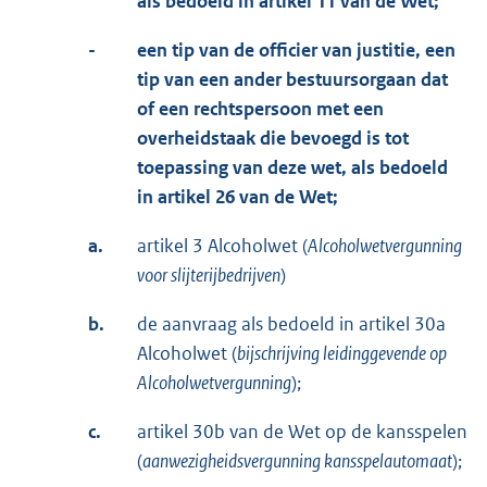
als bedoeld in artikel 11 van de Wet;
-
een tip van de officier van justitie, een
tip van een ander bestuursorgaan dat
of een rechtspersoon met een
overheidstaak die bevoegd is tot
toepassing van deze wet, als bedoeld
in artikel 26 van de Wet;
a.
artikel 3 Alcoholwet (
Alcoholwetvergunning
voor slijterijbedrijven
)
b.
de aanvraag als bedoeld in artikel 30a
Alcoholwet (
bijschrijving leidinggevende op
Alcoholwetvergunning
);
c.
artikel 30b van de Wet op de kansspelen
(
aanwezigheidsvergunning kansspelautomaat
);