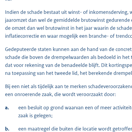
Indien de schade bestaat uit winst- of inkomensderving
jaaromzet dan wel de gemiddelde brutowinst gedurende een
de omzet dan wel brutowinst in het jaar waarin de schade 
inflatiecorrectie en waar mogelijk een branche- of trendco
Gedeputeerde staten kunnen aan de hand van de concrete
schade die boven de drempelwaarden als bedoeld in het tw
dat voor rekening van de benadeelde blijft. Dit kortings
na toepassing van het tweede lid, het berekende drempelb
Bij een niet als tijdelijk aan te merken schadeveroorzak
een onroerende zaak, die wordt veroorzaakt door:
a.
een besluit op grond waarvan een of meer activitei
zaak is gelegen;
b.
een maatregel die buiten die locatie wordt getroff