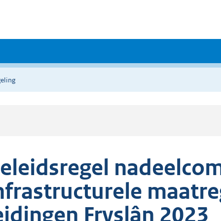
eling
eleidsregel nadeelco
nfrastructurele maatre
eidingen Fryslân 2023