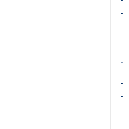
-
-
-
-
-
-