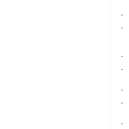
-
-
-
-
-
-
-