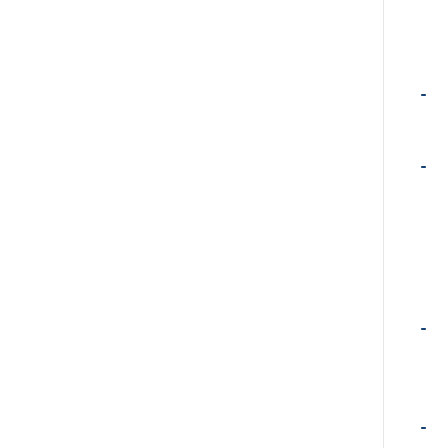
-
-
-
-