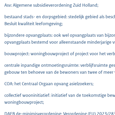
Asv: Algemene subsidieverordening Zuid Holland;
bestaand stads- en dorpsgebied: stedelijk gebied als besch
Besluit kwaliteit leefomgeving;
bijzondere opvangplaats: ook wel opvangplaats van bijzon
opvangplaats bestemd voor alleenstaande minderjarige v
bouwproject: woningbouwproject of project voor het ve
centrale inpandige ontmoetingsruimte: verblijfsruimte ges
gebouw ten behoeve van de bewoners van twee of meer
COA: het Centraal Orgaan opvang asielzoekers;
collectief wooninitiatief: initiatief van de toekomstige b
woningbouwproject;
DAEB de-minimisverordening: Verordening (EU) 2023/28