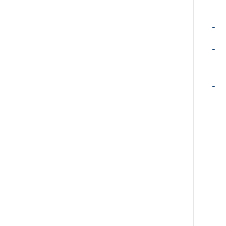
-
-
-