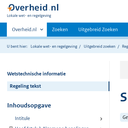
U
Lokale wet- en regelgeving
bent
Primaire
hier:
Andere
Overheid.nl
Zoeken
Uitgebreid Zoeken
sites
navigatie
binnen
U bent hier:
Lokale wet- en regelgeving
Uitgebreid zoeken
Reg
Wetstechnische informatie
Regeling tekst
S
Inhoudsopgave
Ge
Intitule