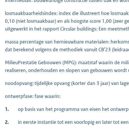
intermediair: bouwkundige constructie tussen dak en wo
losmaakbaarheidsindex: index die illustreert hoe losmaakb
0,10 (niet losmaakbaar) en als hoogste score 1,00 (zeer
uitgewerkt in het rapport Circular buildings: Een meetme
massa percentage van hernieuwbare materialen: herkomst
dat berekend volgens de methodiek vanuit CB’23 (leidraad 
MilieuPrestatie Gebouwen (MPG): maatstaf waarin de mili
realiseren, onderhouden en slopen van gebouwen wordt u
noodopvang: tijdelijke opvang (korter dan 3 jaar) van lager
ontwerpfase: fase waarin:
1.
op basis van het programma van eisen het ontwerp
2.
in eerste instantie tot een voorlopig en later tot ee