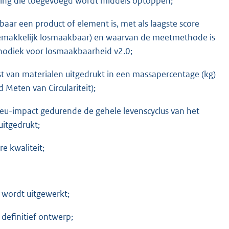
ning die toegevoegd wordt middels optoppen;
aar een product of element is, met als laagste score
 gemakkelijk losmaakbaar) en waarvan de meetmethode is
thodiek voor losmaakbaarheid v2.0;
 van materialen uitgedrukt in een massapercentage (kg)
Meten van Circulariteit);
eu-impact gedurende de gehele levenscyclus van het
itgedrukt;
e kwaliteit;
 wordt uitgewerkt;
n definitief ontwerp;