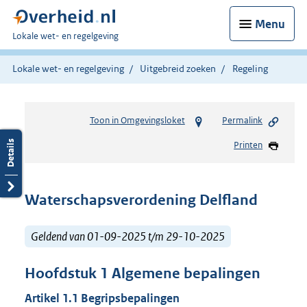
Menu
U
Lokale wet- en regelgeving
bent
hier:
Lokale wet- en regelgeving
Uitgebreid zoeken
Regeling
Toon in Omgevingsloket
Permalink
Printen
Waterschapsverordening Delfland
Geldend van 01-09-2025 t/m 29-10-2025
Hoofdstuk
1
Algemene bepalingen
Artikel
1.1
Begripsbepalingen