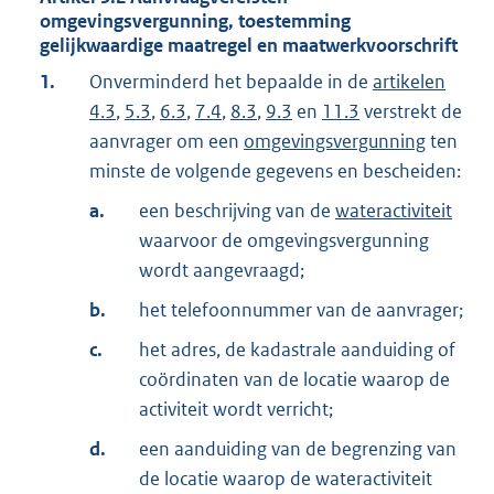
omgevingsvergunning, toestemming
gelijkwaardige maatregel en maatwerkvoorschrift
1.
Onverminderd het bepaalde in de
artikelen
4.3
,
5.3
,
6.3
,
7.4
,
8.3
,
9.3
en
11.3
verstrekt de
aanvrager om een
omgevingsvergunning
ten
minste de volgende gegevens en bescheiden:
a.
een beschrijving van de
wateractiviteit
waarvoor de omgevingsvergunning
wordt aangevraagd;
b.
het telefoonnummer van de aanvrager;
c.
het adres, de kadastrale aanduiding of
coördinaten van de locatie waarop de
activiteit wordt verricht;
d.
een aanduiding van de begrenzing van
de locatie waarop de wateractiviteit