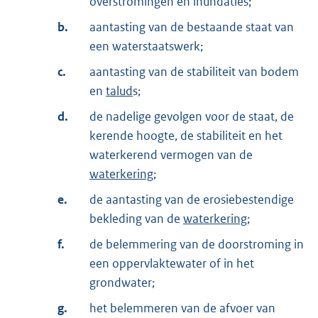
overstromingen en inundaties;
b.
aantasting van de bestaande staat van
een waterstaatswerk;
c.
aantasting van de stabiliteit van bodem
en
talud
s;
d.
de nadelige gevolgen voor de staat, de
kerende hoogte, de stabiliteit en het
waterkerend vermogen van de
waterkering
;
e.
de aantasting van de erosiebestendige
bekleding van de
waterkering
;
f.
de belemmering van de doorstroming in
een oppervlaktewater of in het
grondwater;
g.
het belemmeren van de afvoer van