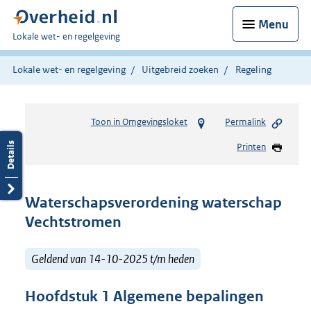
Menu
U
Lokale wet- en regelgeving
bent
hier:
Lokale wet- en regelgeving
Uitgebreid zoeken
Regeling
Toon in Omgevingsloket
Permalink
Printen
Waterschapsverordening waterschap
Vechtstromen
Geldend van 14-10-2025 t/m heden
Hoofdstuk
1
Algemene bepalingen