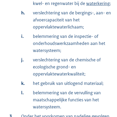
kwel- en regenwater bij de
waterkering
;
h.
verslechtering van de bergings-, aan- en
afvoercapaciteit van het
oppervlaktewaterlichaam;
i.
belemmering van de inspectie- of
onderhoudswerkzaamheden aan het
watersysteem;
j.
verslechtering van de chemische of
ecologische grond- en
oppervlaktewaterkwaliteit;
k.
het gebruik van uitlogend materiaal;
l.
belemmering van de vervulling van
maatschappelijke functies van het
watersysteem.
3.
Onder het voorkomen van nadelige gevolgen