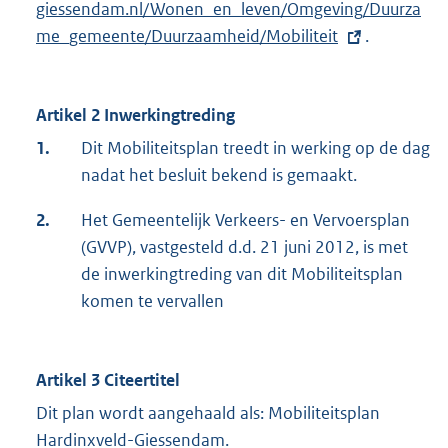
giessendam.nl/Wonen_en_leven/Omgeving/Duurza
t
me_gemeente/Duurzaamheid/Mobiliteit
e
.
r
n
Artikel 2 Inwerkingtreding
e
l
1.
Dit Mobiliteitsplan treedt in werking op de dag
i
nadat het besluit bekend is gemaakt.
n
2.
Het Gemeentelijk Verkeers- en Vervoersplan
k
(GVVP), vastgesteld d.d. 21 juni 2012, is met
:
de inwerkingtreding van dit Mobiliteitsplan
komen te vervallen
Artikel 3 Citeertitel
Dit plan wordt aangehaald als: Mobiliteitsplan
Hardinxveld-Giessendam.