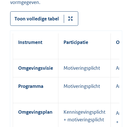
vormgegeven.
Toon volledige tabel
Instrument
Participatie
Omge
Omgevingsvisie
Motiveringsplicht
Artik
Programma
Motiveringsplicht
Artik
Omgevingsplan
Kennisgevingsplicht
Artik
+ motiveringsplicht
+ art