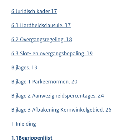
6 Juridisch kader 17
6.1 Hardheidsclausule. 17
6.2 Overgangsregeling. 18
6.3 Slot- en overgangsbepaling. 19
Bijlages. 19
Bijlage 1 Parkeernormen. 20
Bijlage 2 Aanwezigheidspercentages. 24
Bijlage 3 Afbakening Kernwinkelgebied. 26
1 Inleiding
1.1
Begrippenlijst