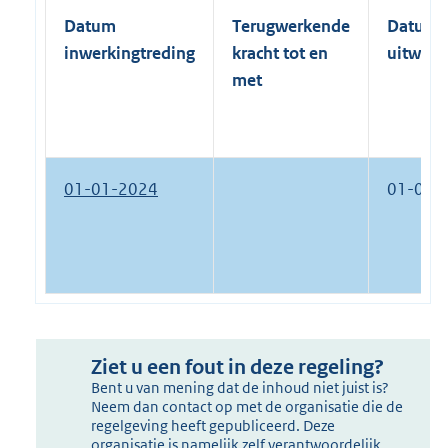
Datum
Terugwerkende
Datum
inwerkingtreding
kracht tot en
uitwerk
met
01-01-2024
01-01-
Ziet u een fout in deze regeling?
Bent u van mening dat de inhoud niet juist is?
Neem dan contact op met de organisatie die de
regelgeving heeft gepubliceerd. Deze
organisatie is namelijk zelf verantwoordelijk