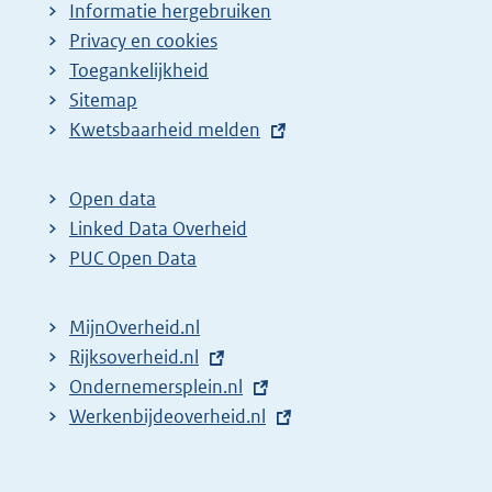
Informatie hergebruiken
Privacy en cookies
Toegankelijkheid
Sitemap
E
Kwetsbaarheid melden
x
t
Open data
e
Linked Data Overheid
r
PUC Open Data
n
e
MijnOverheid.nl
l
E
Rijksoverheid.nl
i
x
E
Ondernemersplein.nl
n
t
x
E
Werkenbijdeoverheid.nl
k
e
t
x
:
r
e
t