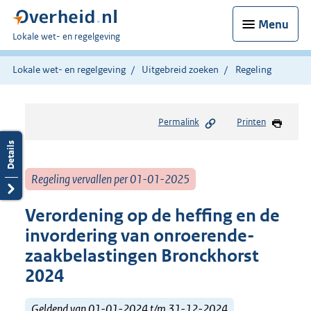
Menu
U
Lokale wet- en regelgeving
bent
hier:
Lokale wet- en regelgeving
Uitgebreid zoeken
Regeling
Permalink
Printen
Regeling vervallen per 01-01-2025
Verordening op de heffing en de
invordering van onroerende-
zaakbelastingen Bronckhorst
2024
Geldend van 01-01-2024 t/m 31-12-2024