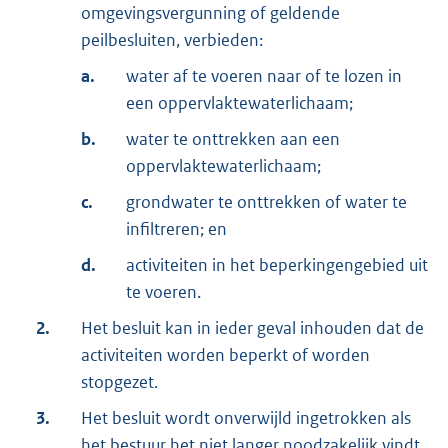
omgevingsvergunning of geldende
peilbesluiten, verbieden:
a.
water af te voeren naar of te lozen in
een oppervlaktewaterlichaam;
b.
water te onttrekken aan een
oppervlaktewaterlichaam;
c.
grondwater te onttrekken of water te
infiltreren; en
d.
activiteiten in het beperkingengebied uit
te voeren.
2.
Het besluit kan in ieder geval inhouden dat de
activiteiten worden beperkt of worden
stopgezet.
3.
Het besluit wordt onverwijld ingetrokken als
het bestuur het niet langer noodzakelijk vindt.