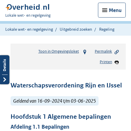
Menu
U
Lokale wet- en regelgeving
bent
hier:
Lokale wet- en regelgeving
Uitgebreid zoeken
Regeling
Toon in Omgevingsloket
Permalink
Printen
Waterschapsverordening Rijn en IJssel
Geldend van 16-09-2024 t/m 03-06-2025
Hoofdstuk
1
Algemene bepalingen
Afdeling
1.1
Bepalingen