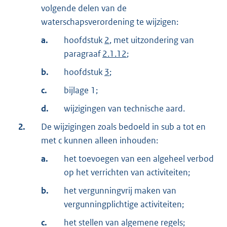
volgende delen van de
waterschapsverordening te wijzigen:
a.
hoofdstuk
2
, met uitzondering van
paragraaf
2.1.12
;
b.
hoofdstuk
3
;
c.
bijlage 1;
d.
wijzigingen van technische aard.
2.
De wijzigingen zoals bedoeld in sub a tot en
met c kunnen alleen inhouden:
a.
het toevoegen van een algeheel verbod
op het verrichten van activiteiten;
b.
het vergunningvrij maken van
vergunningplichtige activiteiten;
c.
het stellen van algemene regels;