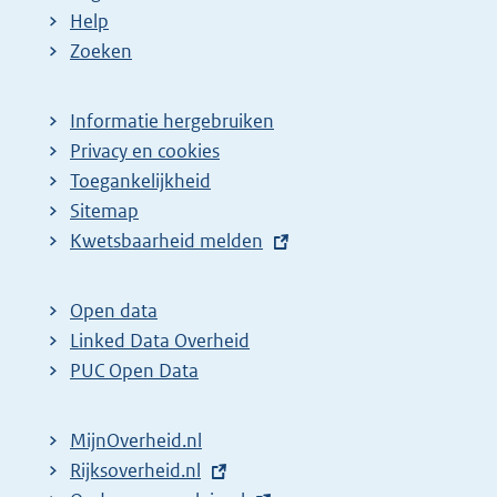
Help
Zoeken
Informatie hergebruiken
Privacy en cookies
Toegankelijkheid
Sitemap
E
Kwetsbaarheid melden
x
t
Open data
e
Linked Data Overheid
r
PUC Open Data
n
e
MijnOverheid.nl
l
E
Rijksoverheid.nl
i