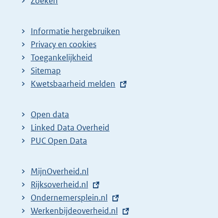
Zoeken
Informatie hergebruiken
Privacy en cookies
Toegankelijkheid
Sitemap
E
Kwetsbaarheid melden
x
t
Open data
e
Linked Data Overheid
r
PUC Open Data
n
e
MijnOverheid.nl
l
E
Rijksoverheid.nl
i
x
E
Ondernemersplein.nl
n
t
x
E
Werkenbijdeoverheid.nl
k