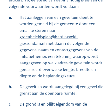
artikel 2:10, eerste lid van de APV nodig is als aan de
volgende voorwaarden wordt voldaan:
a.
Het aanleggen van een geveltuin dient te
worden gemeld bij de gemeente door een
email te sturen naar
groenbeleidsplan@hardinxveld-
giessendam.nl
met daarin de volgende
gegevens: naam en contactgegevens van de
initiatiefnemer, een tekening waarop wordt
aangegeven op welk adres de geveltuin wordt
gerealiseerd over welke lengte, breedte en
diepte en de beplantingskeuze.
b.
De geveltuin wordt aangelegd bij een gevel die
grenst aan de openbare ruimte;
c.
De grond is en blijft eigendom van de