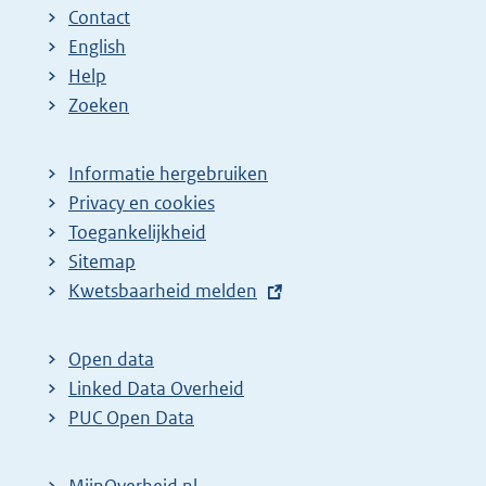
Contact
English
Help
Zoeken
Informatie hergebruiken
Privacy en cookies
Toegankelijkheid
Sitemap
E
Kwetsbaarheid melden
x
t
Open data
e
Linked Data Overheid
r
PUC Open Data
n
e
MijnOverheid.nl