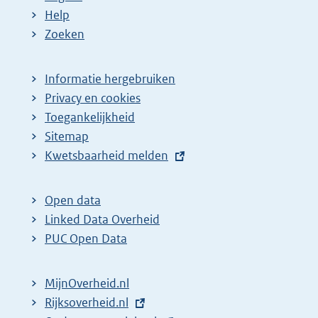
Help
Zoeken
Informatie hergebruiken
Privacy en cookies
Toegankelijkheid
Sitemap
E
Kwetsbaarheid melden
x
t
Open data
e
Linked Data Overheid
r
PUC Open Data
n
e
MijnOverheid.nl
l
E
Rijksoverheid.nl
i