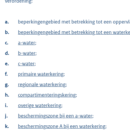
verordening:
a.
beperkingengebied met betrekking tot een oppervl
b.
beperkingengebied met betrekking tot een waterke
c.
a-water
;
d.
b-water
;
e.
c-water
;
f.
primaire waterkering
;
g.
regionale waterkering
;
h.
compartimenteringskering
;
i.
overige waterkering
;
j.
beschermingszone bij een a-water
;
k.
beschermingszone A bij een waterkering
;