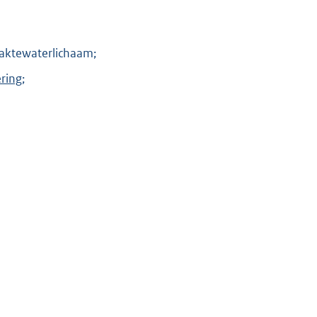
aktewaterlichaam;
ring
;