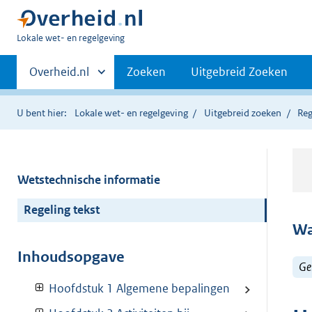
U
Lokale wet- en regelgeving
bent
Primaire
hier:
Andere
Overheid.nl
Zoeken
Uitgebreid Zoeken
sites
navigatie
binnen
U bent hier:
Lokale wet- en regelgeving
Uitgebreid zoeken
Reg
Wetstechnische informatie
Regeling tekst
Wa
Inhoudsopgave
Ge
Hoofdstuk 1 Algemene bepalingen