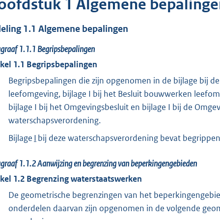
oofdstuk
1
Algemene bepalinge
deling
1.1
Algemene bepalingen
agraaf
1.1.1
Begripsbepalingen
ikel
1.1
Begripsbepalingen
Begripsbepalingen die zijn opgenomen in de bijlage bij de O
leefomgeving, bijlage I bij het Besluit bouwwerken leefomge
bijlage I bij het Omgevingsbesluit en bijlage I bij de Omg
waterschapsverordening.
Bijlage
I
bij deze waterschapsverordening bevat begrippen 
agraaf
1.1.2
Aanwijzing en begrenzing van beperkingengebieden
ikel
1.2
Begrenzing waterstaatswerken
De geometrische begrenzingen van het beperkingengebie
onderdelen daarvan zijn opgenomen in de volgende geome