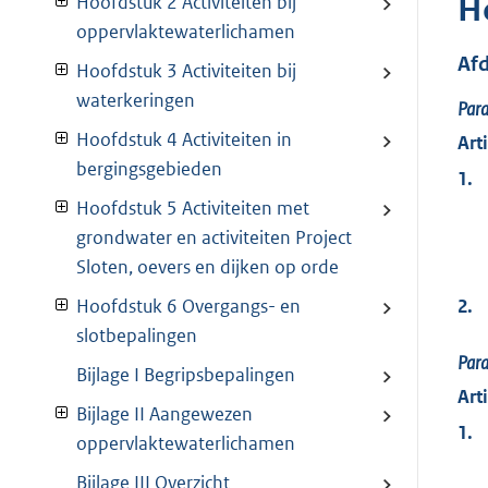
H
Hoofdstuk 2 Activiteiten bij
oppervlaktewaterlichamen
Af
Hoofdstuk 3 Activiteiten bij
waterkeringen
Par
Hoofdstuk 4 Activiteiten in
Art
bergingsgebieden
1.
Hoofdstuk 5 Activiteiten met
grondwater en activiteiten Project
Sloten, oevers en dijken op orde
2.
Hoofdstuk 6 Overgangs- en
slotbepalingen
Par
Bijlage I Begripsbepalingen
Art
Bijlage II Aangewezen
1.
oppervlaktewaterlichamen
Bijlage III Overzicht