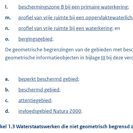
l.
beschermingszone B bij een primaire waterkering
;
m.
profiel van vrije ruimte bij een oppervlaktewaterli
n.
profiel van vrije ruimte bij een waterkering
; en
o.
bergingsgebied
.
De geometrische begrenzingen van de gebieden met besc
geometrische informatieobjecten in bijlage
III
bij deze ver
a.
beperkt beschermd gebied
;
b.
beschermd gebied
;
c.
attentiegebied
;
d.
invloedsgebied Natura 2000
.
ikel
1.3
Waterstaatswerken die niet geometrisch begrensd z