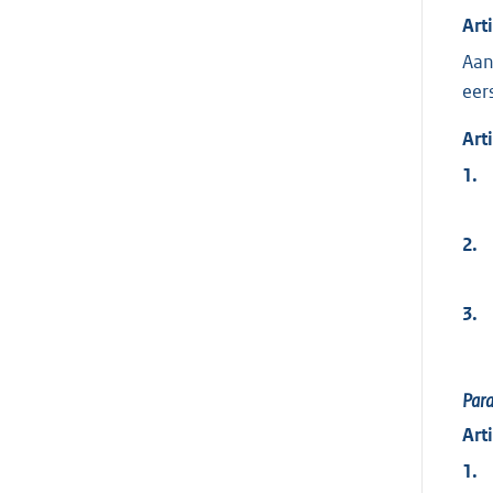
Art
Aan
eer
Art
1.
2.
3.
Par
Art
1.