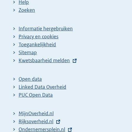
Help
Zoeken
Informatie hergebruiken
Privacy en cookies
Toegankelijkheid
Sitemap
E
Kwetsbaarheid melden
x
t
Open data
e
Linked Data Overheid
r
PUC Open Data
n
e
MijnOverheid.nl
l
E
Rijksoverheid.nl
i
x
E
Ondernemersplein.nl
n