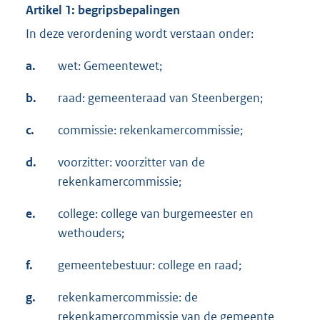
Artikel 1: begripsbepalingen
In deze verordening wordt verstaan onder:
a.
wet: Gemeentewet;
b.
raad: gemeenteraad van Steenbergen;
c.
commissie: rekenkamercommissie;
d.
voorzitter: voorzitter van de
rekenkamercommissie;
e.
college: college van burgemeester en
wethouders;
f.
gemeentebestuur: college en raad;
g.
rekenkamercommissie: de
rekenkamercommissie van de gemeente