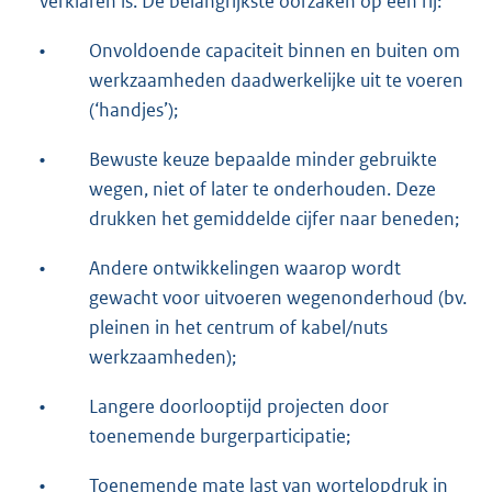
verklaren is. De belangrijkste oorzaken op een rij:
•
Onvoldoende capaciteit binnen en buiten om
werkzaamheden daadwerkelijke uit te voeren
(‘handjes’);
•
Bewuste keuze bepaalde minder gebruikte
wegen, niet of later te onderhouden. Deze
drukken het gemiddelde cijfer naar beneden;
•
Andere ontwikkelingen waarop wordt
gewacht voor uitvoeren wegenonderhoud (bv.
pleinen in het centrum of kabel/nuts
werkzaamheden);
•
Langere doorlooptijd projecten door
toenemende burgerparticipatie;
•
Toenemende mate last van wortelopdruk in