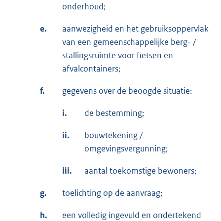
onderhoud;
e.
aanwezigheid en het gebruiksoppervlak
van een gemeenschappelijke berg- /
stallingsruimte voor fietsen en
afvalcontainers;
f.
gegevens over de beoogde situatie:
i.
de bestemming;
ii.
bouwtekening /
omgevingsvergunning;
iii.
aantal toekomstige bewoners;
g.
toelichting op de aanvraag;
h.
een volledig ingevuld en ondertekend