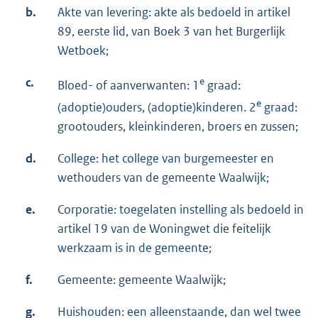
b.
Akte van levering: akte als bedoeld in artikel
89, eerste lid, van Boek 3 van het Burgerlijk
Wetboek;
c.
e
Bloed- of aanverwanten: 1
graad:
e
(adoptie)ouders, (adoptie)kinderen. 2
graad:
grootouders, kleinkinderen, broers en zussen;
d.
College: het college van burgemeester en
wethouders van de gemeente Waalwijk;
e.
Corporatie: toegelaten instelling als bedoeld in
artikel 19 van de Woningwet die feitelijk
werkzaam is in de gemeente;
f.
Gemeente: gemeente Waalwijk;
g.
Huishouden: een alleenstaande, dan wel twee