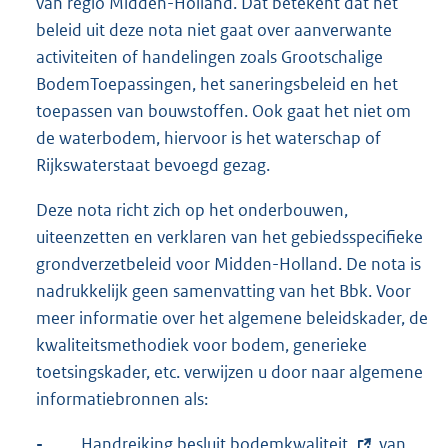
van regio Midden-Holland. Dat betekent dat het
beleid uit deze nota niet gaat over aanverwante
activiteiten of handelingen zoals Grootschalige
BodemToepassingen, het saneringsbeleid en het
toepassen van bouwstoffen. Ook gaat het niet om
de waterbodem, hiervoor is het waterschap of
Rijkswaterstaat bevoegd gezag.
Deze nota richt zich op het onderbouwen,
uiteenzetten en verklaren van het gebiedsspecifieke
grondverzetbeleid voor Midden-Holland. De nota is
nadrukkelijk geen samenvatting van het Bbk. Voor
meer informatie over het algemene beleidskader, de
kwaliteitsmethodiek voor bodem, generieke
toetsingskader, etc. verwijzen u door naar algemene
informatiebronnen als:
-
E
Handreiking besluit bodemkwaliteit
van