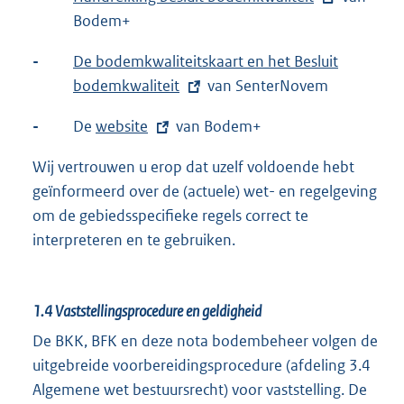
x
Bodem+
t
-
E
De bodemkwaliteitskaart en het Besluit
e
x
bodemkwaliteit
van SenterNovem
r
t
n
-
De
E
website
van Bodem+
e
e
x
r
Wij vertrouwen u erop dat uzelf voldoende hebt
l
t
n
geïnformeerd over de (actuele) wet- en regelgeving
i
e
e
om de gebiedsspecifieke regels correct te
n
r
l
interpreteren en te gebruiken.
k
n
i
:
e
n
l
k
1.4
Vaststellingsprocedure en geldigheid
i
:
De BKK, BFK en deze nota bodembeheer volgen de
n
uitgebreide voorbereidingsprocedure (afdeling 3.4
k
Algemene wet bestuursrecht) voor vaststelling. De
: