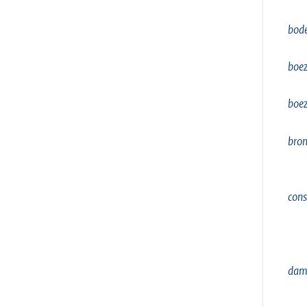
bod
boe
boe
bro
cons
dam