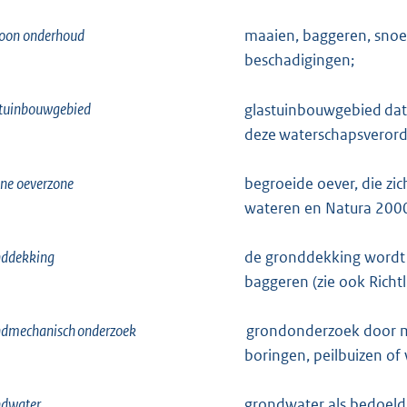
oon onderhoud
maaien, baggeren, snoei
beschadigingen;
stuinbouwgebied
glastuinbouwgebied dat 
deze waterschapsverord
ne oeverzone
begroeide oever, die z
wateren en Natura 200
nddekking
de gronddekking wordt
baggeren (zie ook Rich
ndmechanisch onderzoek
grondonderzoek door m
boringen, peilbuizen o
ndwater
grondwater als bedoeld 