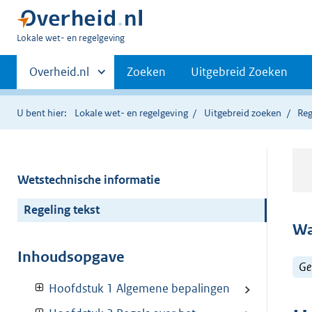
U
Lokale wet- en regelgeving
bent
Primaire
hier:
Andere
Overheid.nl
Zoeken
Uitgebreid Zoeken
sites
navigatie
binnen
U bent hier:
Lokale wet- en regelgeving
Uitgebreid zoeken
Reg
Wetstechnische informatie
Regeling tekst
Wa
Inhoudsopgave
Ge
Hoofdstuk 1 Algemene bepalingen