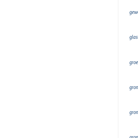
gew
gla
groe
gro
gro
gro