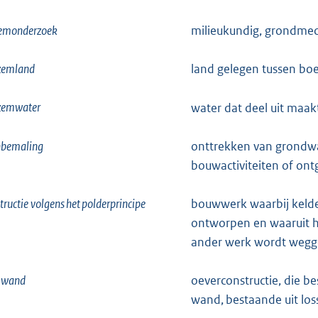
emonderzoek
milieukundig, grondmech
zemland
land gelegen tussen b
zemwater
water dat deel uit maa
nbemaling
onttrekken van grondwa
bouwactiviteiten of ont
tructie volgens het polderprincipe
bouwwerk waarbij kelde
ontworpen en waaruit 
ander werk wordt wegg
wand
oeverconstructie, die be
wand, bestaande uit los