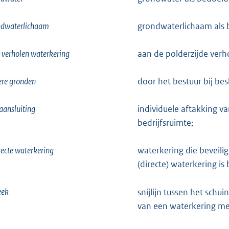
ndwaterlichaam
grondwaterlichaam als b
-verholen waterkering
aan de polderzijde verh
re gronden
door het bestuur bij be
aansluiting
individuele aftakking v
bedrijfsruimte;
recte waterkering
waterkering die beveili
(directe) waterkering i
eek
snijlijn tussen het schu
van een waterkering met