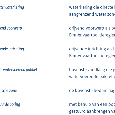
cte waterkering
waterkering die direct
aangrenzend water zond
vend voorwerp
drijvend voorwerp als be
Binnenvaartpolitieregl
vende inrichting
drijvende inrichting als
Binnenvaartpolitieregl
te watervoerend pakket
bovenste zandlaag die ge
watervoerende pakket 
tische zone
de bovenste bodemlaag d
uurde boring
met behulp van een boor
gestuurd aanbrengen van