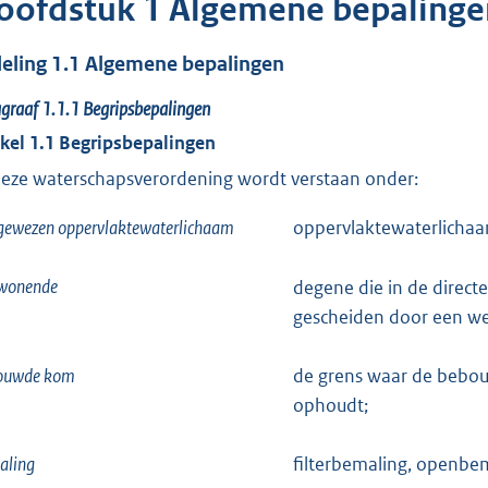
oofdstuk
1
Algemene bepalinge
deling
1.1
Algemene bepalingen
agraaf
1.1.1
Begripsbepalingen
ikel
1.1
Begripsbepalingen
deze waterschapsverordening wordt verstaan onder:
gewezen oppervlaktewaterlichaam
oppervlaktewaterlichaa
wonende
degene die in de direct
gescheiden door een we
ouwde kom
de grens waar de bebouw
ophoudt;
aling
filterbemaling, openbe