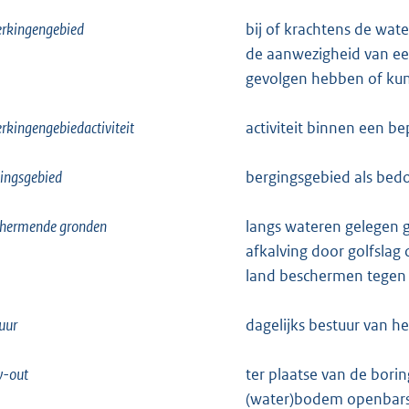
erkingengebied
bij of krachtens de wa
de aanwezigheid van een
gevolgen hebben of ku
rkingengebiedactiviteit
activiteit binnen een b
ingsgebied
bergingsgebied als bedo
chermende gronden
langs wateren gelegen 
afkalving door golfslag
land beschermen tegen 
uur
dagelijks bestuur van h
w-out
ter plaatse van de bor
(water)bodem openbars