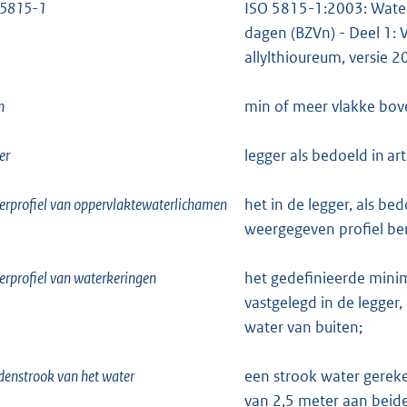
 5815-1
ISO 5815-1:2003: Water 
dagen (BZVn) - Deel 1:
allylthioureum, versie 2
n
min of meer vlakke bov
er
legger als bedoeld in ar
erprofiel van oppervlaktewaterlichamen
het in de legger, als be
weergegeven profiel be
erprofiel van waterkeringen
het gedefinieerde minim
vastgelegd in de legger
water van buiten;
enstrook van het water
een strook water gereke
van 2,5 meter aan beide