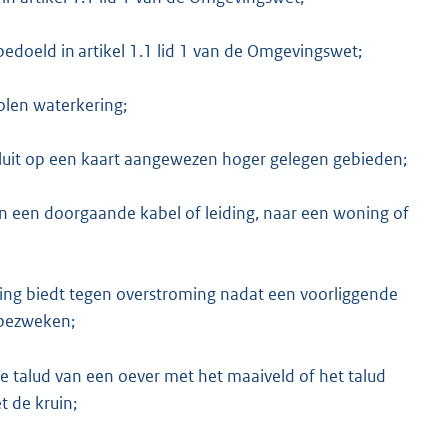
edoeld in artikel 1.1 lid 1 van de Omgevingswet;
olen waterkering;
sluit op een kaart aangewezen hoger gelegen gebieden;
an een doorgaande kabel of leiding, naar een woning of
ging biedt tegen overstroming nadat een voorliggende
s bezweken;
ine talud van een oever met het maaiveld of het talud
 de kruin;