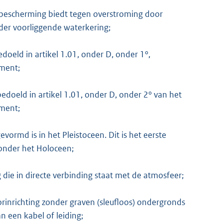
e bescherming biedt tegen overstroming door
er voorliggende waterkering;
doeld in artikel 1.01, onder D, onder 1°,
ement;
 bedoeld in artikel 1.01, onder D, onder 2° van het
ement;
vormd is in het Pleistoceen. Dit is het eerste
onder het Holoceen;
ie in directe verbinding staat met de atmosfeer;
inrichting zonder graven (sleufloos) ondergronds
 een kabel of leiding;