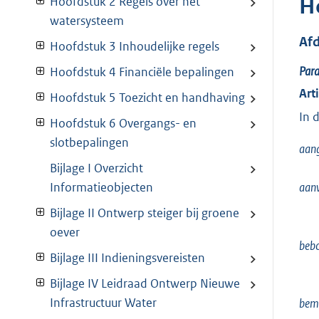
H
Hoofdstuk 2 Regels over het
watersysteem
Af
Hoofdstuk 3 Inhoudelijke regels
Par
Hoofdstuk 4 Financiële bepalingen
Art
Hoofdstuk 5 Toezicht en handhaving
In 
Hoofdstuk 6 Overgangs- en
slotbepalingen
aan
Bijlage I Overzicht
Informatieobjecten
aan
Bijlage II Ontwerp steiger bij groene
oever
beb
Bijlage III Indieningsvereisten
Bijlage IV Leidraad Ontwerp Nieuwe
Infrastructuur Water
bem