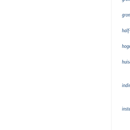
gro
half
hoge
huis
indi
inst