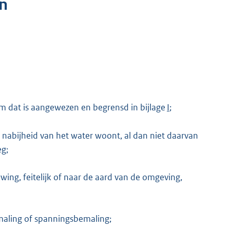
n
m dat is aangewezen en begrensd in bijlage
I
;
e nabijheid van het water woont, al dan niet daarvan
g;
ing, feitelijk of naar de aard van de omgeving,
maling of spanningsbemaling;