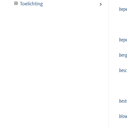
Toelichting
bep
bepe
berg
bes
best
blo