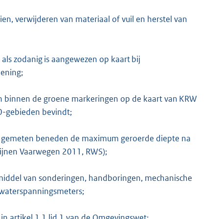
en, verwijderen van materiaal of vuil en herstel van
als zodanig is aangewezen op kaart bij
ening;
ich binnen de groene markeringen op de kaart van KRW
0-gebieden bevindt;
 gemeten beneden de maximum geroerde diepte na
tlijnen Vaarwegen 2011, RWS);
iddel van sonderingen, handboringen, mechanische
f waterspanningsmeters;
in artikel 1.1 lid 1 van de Omgevingswet;