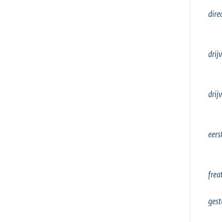
dire
drij
drij
eers
frea
gest