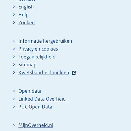
English
Help
Zoeken
Informatie hergebruiken
Privacy en cookies
Toegankelijkheid
Sitemap
E
Kwetsbaarheid melden
x
t
Open data
e
Linked Data Overheid
r
PUC Open Data
n
e
MijnOverheid.nl
l