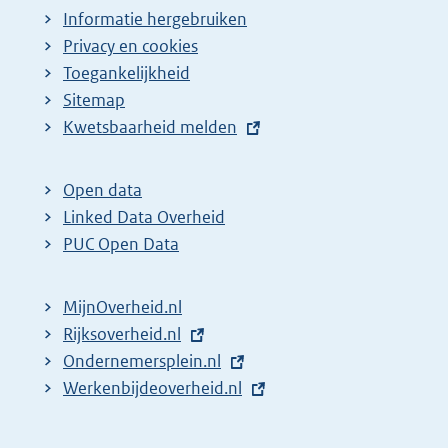
Informatie hergebruiken
Privacy en cookies
Toegankelijkheid
Sitemap
E
Kwetsbaarheid melden
x
t
Open data
e
Linked Data Overheid
r
PUC Open Data
n
e
MijnOverheid.nl
l
E
Rijksoverheid.nl
i
x
E
Ondernemersplein.nl
n
t
x
E
Werkenbijdeoverheid.nl
k
e
t
x
:
r
e
t