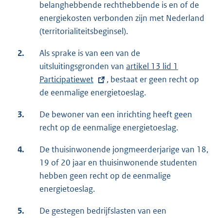
belanghebbende rechthebbende is en of de
t
energiekosten verbonden zijn met Nederland
e
(territorialiteitsbeginsel).
r
n
2.
Als sprake is van een van de
e
uitsluitingsgronden van
E
artikel 13 lid 1
l
Participatiewet
, bestaat er geen recht op
x
i
de eenmalige energietoeslag.
t
n
e
k
3.
De bewoner van een inrichting heeft geen
r
:
recht op de eenmalige energietoeslag.
n
e
4.
De thuisinwonende jongmeerderjarige van 18,
l
19 of 20 jaar en thuisinwonende studenten
i
hebben geen recht op de eenmalige
n
energietoeslag.
k
5.
De gestegen bedrijfslasten van een
: