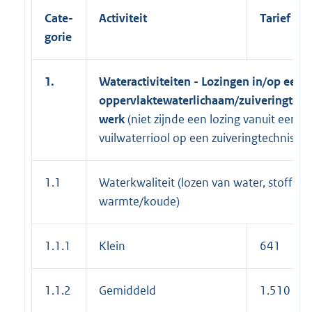
Cate-
Activiteit
Tarief (€)
gorie
1.
Wateractiviteiten - Lozingen in/op een
oppervlaktewaterlichaam/zuiveringtech
werk
(niet zijnde een lozing vanuit een 
vuilwaterriool op een zuiveringtechnisch
1.1
Waterkwaliteit (lozen van water, stoffen 
warmte/koude)
1.1.1
Klein
641
1.1.2
Gemiddeld
1.510