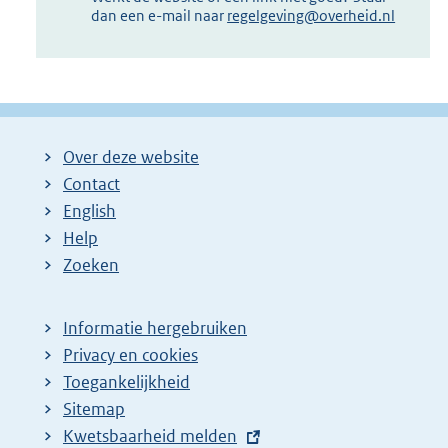
dan een e-mail naar
regelgeving@overheid.nl
Over deze website
Contact
English
Help
Zoeken
Informatie hergebruiken
Privacy en cookies
Toegankelijkheid
Sitemap
E
Kwetsbaarheid melden