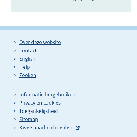
Over deze website
Contact
English
Help
Zoeken
Informatie hergebruiken
Privacy en cookies
Toegankelijkheid
Sitemap
E
Kwetsbaarheid melden
x