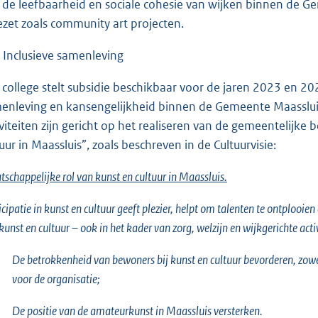
 de leefbaarheid en sociale cohesie van wijken binnen de Ge
ezet zoals community art projecten.
. Inclusieve samenleving
 college stelt subsidie beschikbaar voor de jaren 2023 en 202
enleving en kansengelijkheid binnen de Gemeente Maassluis,
iviteiten zijn gericht op het realiseren van de gemeentelijke 
tuur in Maassluis”, zoals beschreven in de Cultuurvisie:
schappelijke rol van kunst en cultuur in Maassluis.
icipatie in kunst en cultuur geeft plezier, helpt om talenten te ontplooi
kunst en cultuur – ook in het kader van zorg, welzijn en wijkgerichte ac
De betrokkenheid van bewoners bij kunst en cultuur bevorderen, zowe
voor de organisatie;
De positie van de amateurkunst in Maassluis versterken.