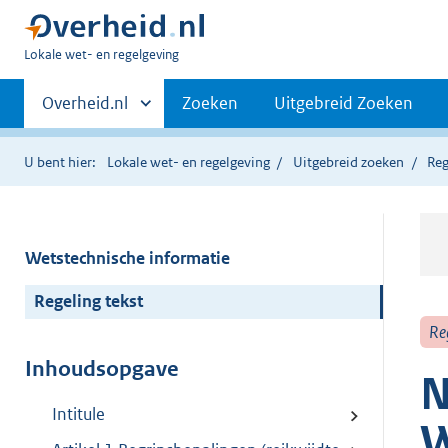
U
Lokale wet- en regelgeving
bent
Primaire
hier:
Andere
Overheid.nl
Zoeken
Uitgebreid Zoeken
sites
navigatie
binnen
U bent hier:
Lokale wet- en regelgeving
Uitgebreid zoeken
Reg
Wetstechnische informatie
Regeling tekst
Re
Inhoudsopgave
N
Intitule
W