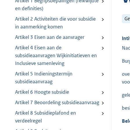
Artikel 1 Begripsbepalingen (reikwijdte
en definities)
Ge
Artikel 2 Activiteiten die voor subsidie
in aanmerking komen
Artikel 3 Eisen aan de aanvrager
Inti
Artikel 4 Eisen aan de
Nad
subsidieaanvragen Wijkinitiatieven en
Bur
Inclusieve samenleving
Artikel 5 Indieningstermijn
ove
subsidieaanvraag
voor
Artikel 6 Hoogte subsidie
gel
Artikel 7 Beoordeling subsidieaanvraag
bes
Artikel 8 Subsidieplafond en
verdeelregel
Bel