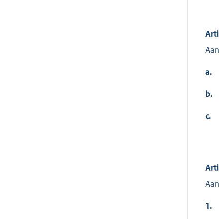
Art
Aan
a.
b.
c.
Art
Aan
1.