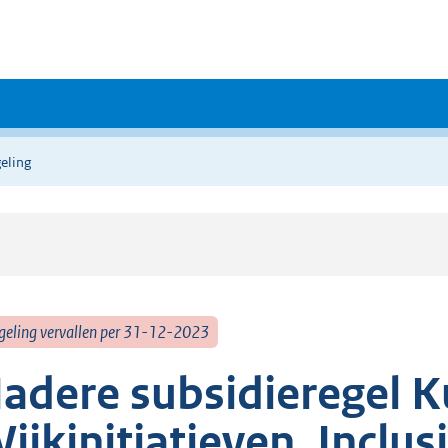
eling
geling vervallen per 31-12-2023
adere subsidieregel K
ijkinitiatieven, Inclu