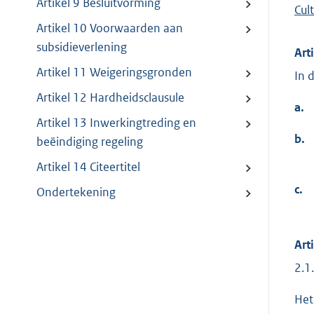
Artikel 9 Besluitvorming
Cult
Artikel 10 Voorwaarden aan
subsidieverlening
Art
Artikel 11 Weigeringsgronden
In 
Artikel 12 Hardheidsclausule
a.
Artikel 13 Inwerkingtreding en
b.
beëindiging regeling
Artikel 14 Citeertitel
c.
Ondertekening
Art
2.1
Het