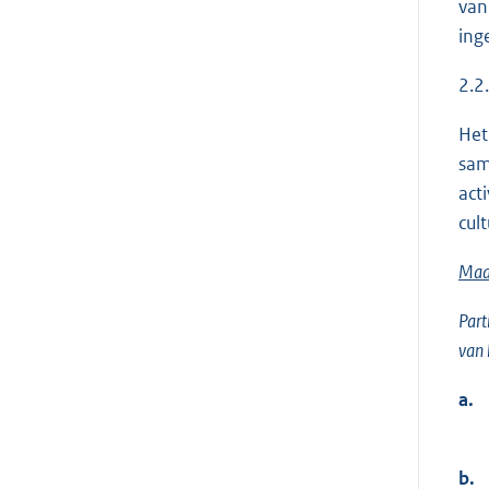
van
ing
2.2
Het
sam
act
cul
Maat
Part
van 
a.
b.