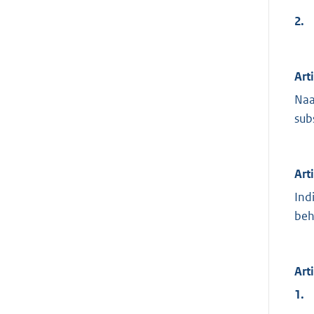
2.
Art
Naa
sub
Art
Ind
beh
Art
1.