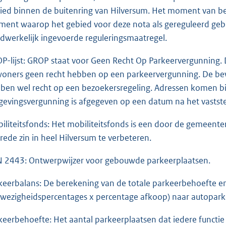
ied binnen de buitenring van Hilversum. Het moment van besl
ent waarop het gebied voor deze nota als gereguleerd gebie
dwerkelijk ingevoerde reguleringsmaatregel.
P-lijst: GROP staat voor Geen Recht Op Parkeervergunning. D
oners geen recht hebben op een parkeervergunning. De bew
ben wel recht op een bezoekersregeling. Adressen komen bij
evingsvergunning is afgegeven op een datum na het vastst
iliteitsfonds: Het mobiliteitsfonds is een door de gemeente
brede zin in heel Hilversum te verbeteren.
 2443: Ontwerpwijzer voor gebouwde parkeerplaatsen.
keerbalans: De berekening van de totale parkeerbehoefte 
wezigheidspercentages x percentage afkoop) naar autoparkeer
keerbehoefte: Het aantal parkeerplaatsen dat iedere functie