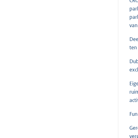
CRO
par
par
van
Dee
ten
Dub
exc
Eig
rui
act
Fun
Ger
ver