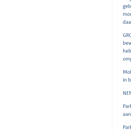
geb
mom
daa
GRO
bew
heb
omg
Mob
in 
NEN
Par
aan
Par