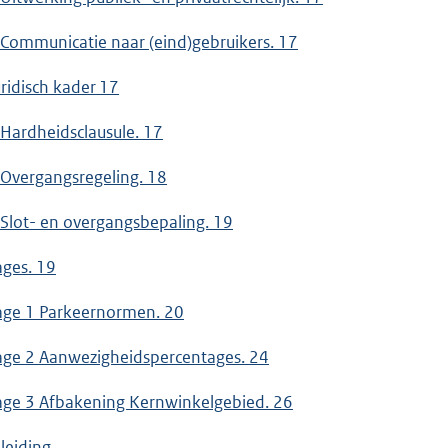
 Communicatie naar (eind)gebruikers. 17
uridisch kader 17
 Hardheidsclausule. 17
 Overgangsregeling. 18
 Slot- en overgangsbepaling. 19
ages. 19
lage 1 Parkeernormen. 20
lage 2 Aanwezigheidspercentages. 24
lage 3 Afbakening Kernwinkelgebied. 26
nleiding