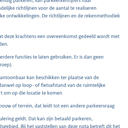
endig parkeren, van parkeerkencijfers naar
elijke richtlijnen voor de aantal te realiseren
jke ontwikkelingen. De richtlijnen en de rekenmethodiek
dat deze krachtens een overeenkomst gedeeld wordt met
den.
dere functies te laten gebruiken. Er is dan geen
roep).
aantoonbaar kan beschikken ter plaatse van de
danwel op loop- of fietsafstand van de ruimtelijke
rt om op die locatie te komen
bouw of terrein, dat leidt tot een andere parkeervraag
ering geldt. Dat kan zijn betaald parkeren,
bied. Bij het vaststellen van deze nota betreft dit het