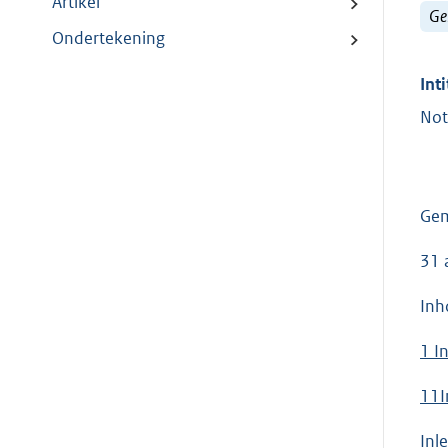
Artikel
Ge
Ondertekening
Inti
Not
Gem
31 
Inh
1 In
11I
Inle