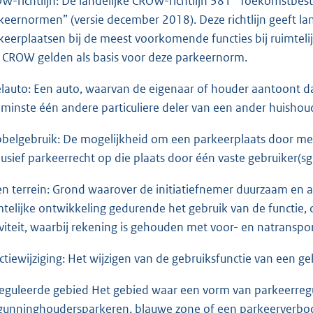
W-richtlijn: De landelijke CROW-richtlijn 381 “Toekomstbest
keernormen” (versie december 2018). Deze richtlijn geeft land
keerplaatsen bij de meest voorkomende functies bij ruimteli
 CROW gelden als basis voor deze parkeernorm.
lauto: Een auto, waarvan de eigenaar of houder aantoont 
 minste één andere particuliere deler van een ander huishou
belgebruik: De mogelijkheid om een parkeerplaats door meer
lusief parkeerrecht op die plaats door één vaste gebruiker(sg
en terrein: Grond waarover de initiatiefnemer duurzaam en 
mtelijke ontwikkeling gedurende het gebruik van de functie, 
iviteit, waarbij rekening is gehouden met voor- en natranspo
ctiewijziging: Het wijzigen van de gebruiksfunctie van een ge
eguleerde gebied Het gebied waar een vorm van parkeerregul
gunninghoudersparkeren, blauwe zone of een parkeerverbodsge