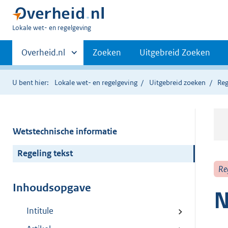
U
Lokale wet- en regelgeving
bent
Primaire
hier:
Andere
Overheid.nl
Zoeken
Uitgebreid Zoeken
sites
navigatie
binnen
U bent hier:
Lokale wet- en regelgeving
Uitgebreid zoeken
Reg
Wetstechnische informatie
Regeling tekst
Re
Inhoudsopgave
N
Intitule