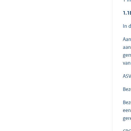
1.1
In 
Aan
aan
gem
van
ASV
Bez
Bez
een
ger