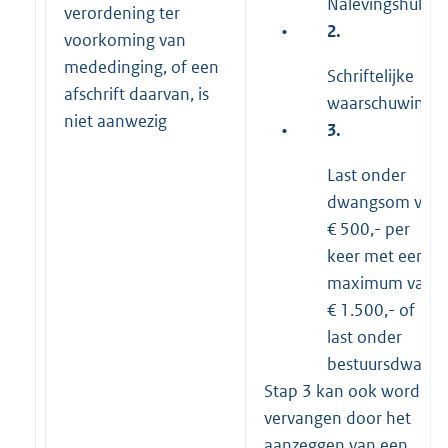
Nalevingshulp
verordening ter
•
2.
voorkoming van
mededinging, of een
Schriftelijke
afschrift daarvan, is
waarschuwing
niet aanwezig
•
3.
Last onder
dwangsom van
€ 500,- per
keer met een
maximum van
€ 1.500,- of
last onder
bestuursdwang
Stap 3 kan ook worden
vervangen door het
aanzeggen van een