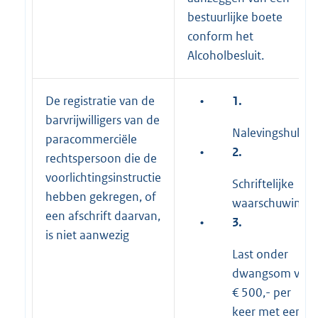
bestuurlijke boete
conform het
Alcoholbesluit.
De registratie van de
•
1.
barvrijwilligers van de
Nalevingshulp
paracommerciële
•
2.
rechtspersoon die de
voorlichtingsinstructie
Schriftelijke
hebben gekregen, of
waarschuwing
een afschrift daarvan,
•
3.
is niet aanwezig
Last onder
dwangsom van
€ 500,- per
keer met een