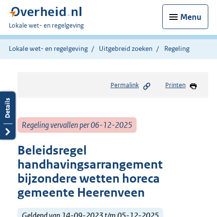
Menu
U
Lokale wet- en regelgeving
bent
hier:
Lokale wet- en regelgeving
Uitgebreid zoeken
Regeling
Permalink
Printen
Regeling vervallen per 06-12-2025
Beleidsregel
handhavingsarrangement
bijzondere wetten horeca
gemeente Heerenveen
Geldend van 14-09-2023 t/m 05-12-2025