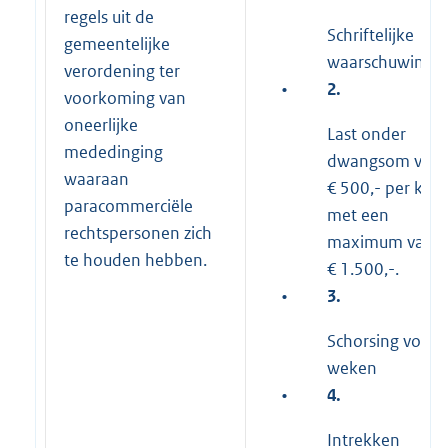
regels uit de
Schriftelijke
gemeentelijke
waarschuwing
verordening ter
•
2.
voorkoming van
oneerlijke
Last onder
mededinging
dwangsom van
waaraan
€ 500,- per keer
paracommerciële
met een
rechtspersonen zich
maximum van
te houden hebben.
€ 1.500,-.
•
3.
Schorsing voor 
weken
•
4.
Intrekken