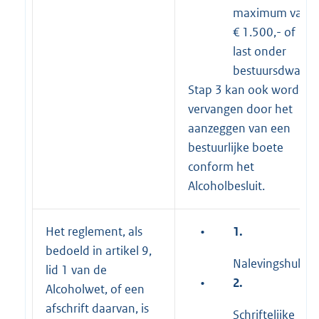
maximum van
€ 1.500,- of
last onder
bestuursdwang
Stap 3 kan ook worden
vervangen door het
aanzeggen van een
bestuurlijke boete
conform het
Alcoholbesluit.
Het reglement, als
•
1.
bedoeld in artikel 9,
Nalevingshulp
lid 1 van de
•
2.
Alcoholwet, of een
afschrift daarvan, is
Schriftelijke