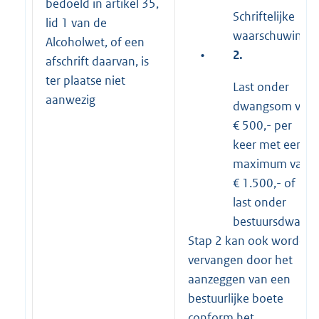
bedoeld in artikel 35,
Schriftelijke
lid 1 van de
waarschuwing
Alcoholwet, of een
•
2.
afschrift daarvan, is
ter plaatse niet
Last onder
aanwezig
dwangsom van
€ 500,- per
keer met een
maximum van
€ 1.500,- of
last onder
bestuursdwang
Stap 2 kan ook worden
vervangen door het
aanzeggen van een
bestuurlijke boete
conform het