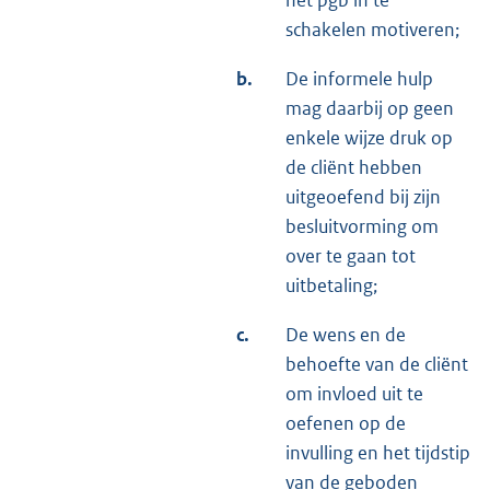
het pgb in te
schakelen motiveren;
b.
De informele hulp
mag daarbij op geen
enkele wijze druk op
de cliënt hebben
uitgeoefend bij zijn
besluitvorming om
over te gaan tot
uitbetaling;
c.
De wens en de
behoefte van de cliënt
om invloed uit te
oefenen op de
invulling en het tijdstip
van de geboden