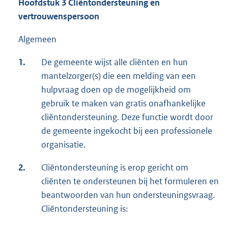
i
Hoofdstuk 3 Cliëntondersteuning en
i
k
i
k
n
vertrouwenspersoon
n
:
n
:
k
k
k
Algemeen
:
:
:
1.
De gemeente wijst alle cliënten en hun
mantelzorger(s) die een melding van een
hulpvraag doen op de mogelijkheid om
gebruik te maken van gratis onafhankelijke
cliëntondersteuning. Deze functie wordt door
de gemeente ingekocht bij een professionele
organisatie.
2.
Cliëntondersteuning is erop gericht om
cliënten te ondersteunen bij het formuleren en
beantwoorden van hun ondersteuningsvraag.
Cliëntondersteuning is: