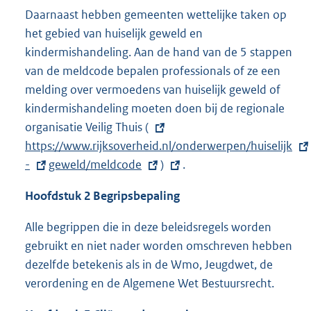
Daarnaast hebben gemeenten wettelijke taken op
het gebied van huiselijk geweld en
kindermishandeling. Aan de hand van de 5 stappen
van de meldcode bepalen professionals of ze een
melding over vermoedens van huiselijk geweld of
kindermishandeling moeten doen bij de regionale
organisatie Veilig Thuis
E
(
E
https://www.rijksoverheid.nl/onderwerpen/huiselijk
x
x
E
-
E
geweld/meldcode
t
E
)
t
.
x
x
e
x
e
Hoofdstuk 2 Begripsbepaling
t
t
r
t
r
e
e
n
e
n
Alle begrippen die in deze beleidsregels worden
r
r
e
r
e
gebruikt en niet nader worden omschreven hebben
n
n
l
n
l
dezelfde betekenis als in de Wmo, Jeugdwet, de
e
e
i
e
i
verordening en de Algemene Wet Bestuursrecht.
l
l
n
l
n