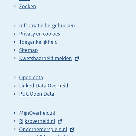
Zoeken
Informatie hergebruiken
Privacy en cookies
Toegankelijkheid
Sitemap
E
Kwetsbaarheid melden
x
t
Open data
e
Linked Data Overheid
r
PUC Open Data
n
e
MijnOverheid.nl
l
E
Rijksoverheid.nl
i
x
E
Ondernemersplein.nl
n