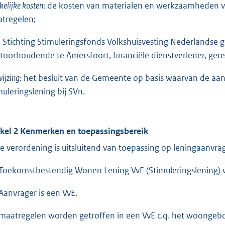
elijke kosten
: de kosten van materialen en werkzaamheden vo
tregelen;
: Stichting Stimuleringsfonds Volkshuisvesting Nederlandse 
toorhoudende te Amersfoort, financiële dienstverlener, 
ijzing
: het besluit van de Gemeente op basis waarvan de aa
muleringslening bij SVn.
ikel 2 Kenmerken en toepassingsbereik
e verordening is uitsluitend van toepassing op leningaanv
Toekomstbestendig Wonen Lening VvE (Stimuleringslening) wo
Aanvrager is een VvE.
maatregelen worden getroffen in een VvE c.q. het woongeb