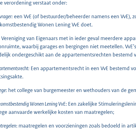
e verordening verstaat onder:
rager:
een VvE (of bestuurder/beheerder namens een VvE), zo
komstbestendig Wonen Lening VvE doet.
Vereniging van Eigenaars met in ieder geval meerdere appa
nruimte, waarbij garages en bergingen niet meetellen. VvE’
delijk ondergeschikt aan de appartementsrechten bestemd v
rtementsrecht:
Een appartementsrecht in een VvE bestemd vo
tsingsakte.
ege
: het college van burgemeester en wethouders van de ge
komstbestendig Wonen Lening VvE
: Een zakelijke Stimuleringslen
lege aanvaarde werkelijke kosten van maatregelen;
tregelen
: maatregelen en voorzieningen zoals bedoeld in artik