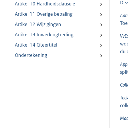
Dez
Artikel 10 Hardheidsclausule
Artikel 11 Overige bepaling
Aanv
Toe
Artikel 12 Wijzigingen
Artikel 13 Inwerkingtreding
VvE:
woo
Artikel 14 Citeertitel
dui
Ondertekening
Appa
spli
Coll
Toe
col
Maa