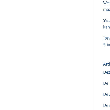
Werk
maa
SVn
kan
Toew
Sti
Art
Dez
De 
De 
De 