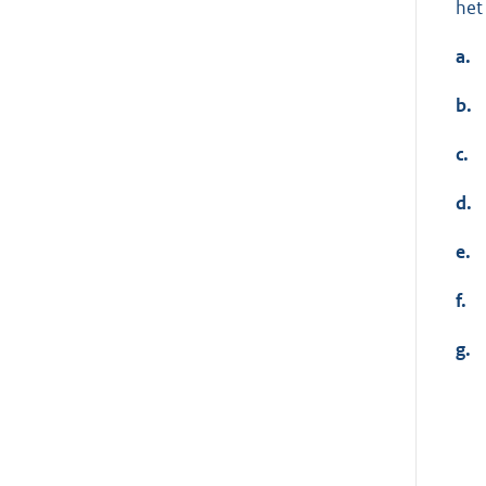
het
a.
b.
c.
d.
e.
f.
g.