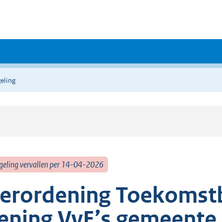
eling
geling vervallen per 14-04-2026
erordening Toekomst
ening VvE’s gemeente 