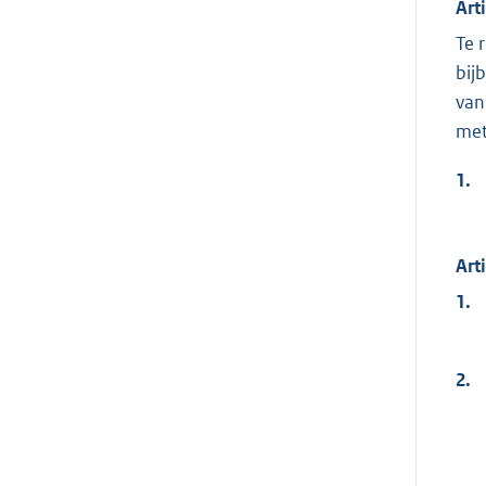
Art
Te 
bij
van
met
1.
Art
1.
2.