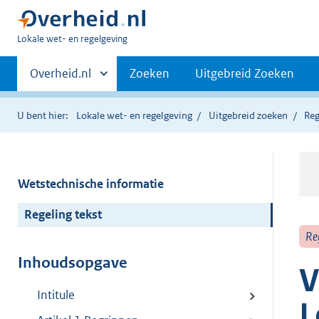
U
Lokale wet- en regelgeving
bent
Primaire
hier:
Andere
Overheid.nl
Zoeken
Uitgebreid Zoeken
sites
navigatie
binnen
U bent hier:
Lokale wet- en regelgeving
Uitgebreid zoeken
Reg
Wetstechnische informatie
Regeling tekst
Re
Inhoudsopgave
V
Intitule
L