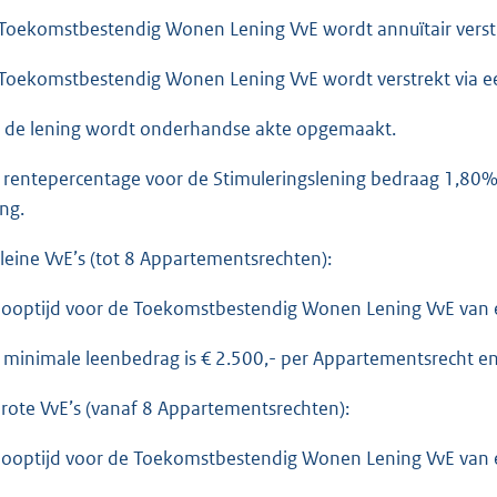
Toekomstbestendig Wonen Lening VvE wordt annuïtair verst
Toekomstbestendig Wonen Lening VvE wordt verstrekt via 
 de lening wordt onderhandse akte opgemaakt.
 rentepercentage voor de Stimuleringslening bedraag 1,80%.
ing.
Kleine VvE’s (tot 8 Appartementsrechten):
looptijd voor de Toekomstbestendig Wonen Lening VvE van 
 minimale leenbedrag is € 2.500,- per Appartementsrecht e
Grote VvE’s (vanaf 8 Appartementsrechten):
looptijd voor de Toekomstbestendig Wonen Lening VvE van 