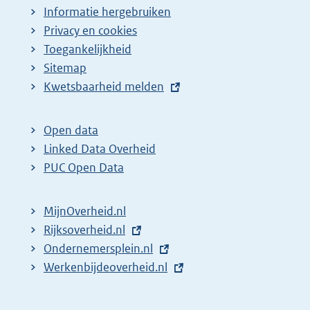
Informatie hergebruiken
Privacy en cookies
Toegankelijkheid
Sitemap
E
Kwetsbaarheid melden
x
t
Open data
e
Linked Data Overheid
r
PUC Open Data
n
e
MijnOverheid.nl
l
E
Rijksoverheid.nl
i
x
E
Ondernemersplein.nl
n
t
x
E
Werkenbijdeoverheid.nl
k
e
t
x
:
r
e
t