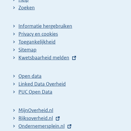
Zoeken
Informatie hergebruiken
Privacy en cookies
Toegankelijkheid
Sitemap
E
Kwetsbaarheid melden
x
t
Open data
e
Linked Data Overheid
r
PUC Open Data
n
e
MijnOverheid.nl
l
E
Rijksoverheid.nl
i
x
E
Ondernemersplein.nl
n