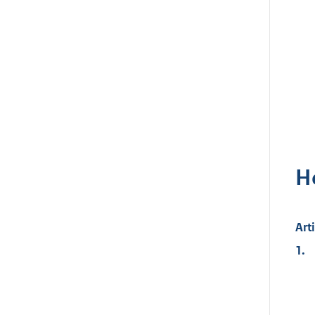
H
Art
1.