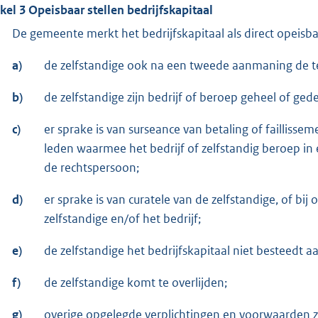
ikel 3 Opeisbaar stellen bedrijfskapitaal
De gemeente merkt het bedrijfskapitaal als direct opeisb
a)
de zelfstandige ook na een tweede aanmaning de te
b)
de zelfstandige zijn bedrijf of beroep geheel of gede
c)
er sprake is van surseance van betaling of faillisse
leden waarmee het bedrijf of zelfstandig beroep i
de rechtspersoon;
d)
er sprake is van curatele van de zelfstandige, of b
zelfstandige en/of het bedrijf;
e)
de zelfstandige het bedrijfskapitaal niet besteed
f)
de zelfstandige komt te overlijden;
g)
overige opgelegde verplichtingen en voorwaarden