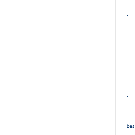
-
-
-
bes