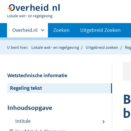
U
Lokale wet- en regelgeving
bent
Primaire
hier:
Andere
Overheid.nl
Zoeken
Uitgebreid Zoeken
sites
navigatie
binnen
U bent hier:
Lokale wet- en regelgeving
Uitgebreid zoeken
Reg
Wetstechnische informatie
Regeling tekst
B
Inhoudsopgave
b
Intitule