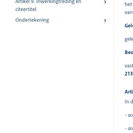
Artikel 9. Inwerkingtreding en
het
citeertitel
van
Ondertekening
Gel
gel
Bes
vas
213
Art
In 
-
ac
-
ac