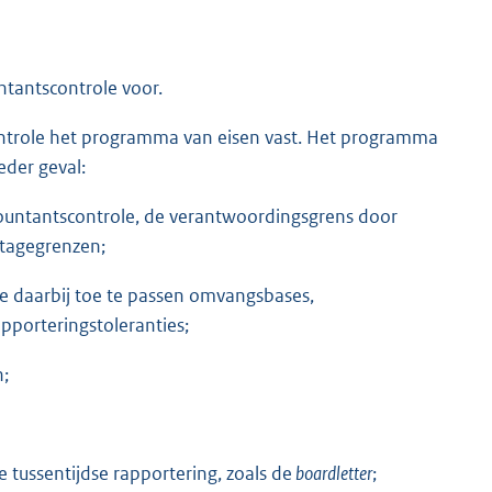
tantscontrole voor.
ontrole het programma van eisen vast. Het programma
eder geval:
countantscontrole, de verantwoordingsgrens door
tagegrenzen;
e daarbij toe te passen omvangsbases,
pporteringstoleranties;
n;
 tussentijdse rapportering, zoals de
boardletter
;