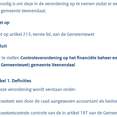
 nodig is om deze in de verordening op te nemen zodat er ee
 gemeente Veenendaal;
et op
et op artikel 213, eerste lid, van de Gemeentewet
luit
t te stellen
Controleverordening
op het financiële beheer en
 Gemeentewet) gemeente Veenendaal
ikel 1.
Definities
deze verordening wordt verstaan onder:
countant
: een door de raad aangewezen accountant als bedoel
countantscontrole
: controle van de in artikel 197 van de Gem