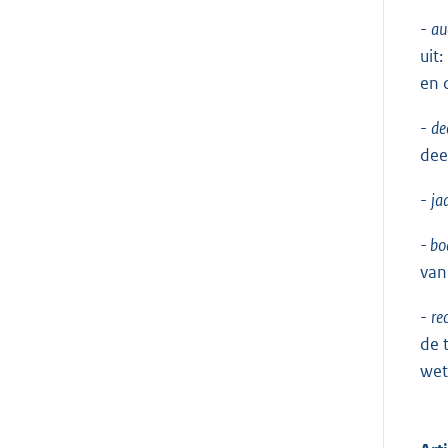
-
au
uit
en 
-
de
dee
-
ja
-
bo
van
-
re
de 
wet