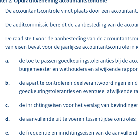
ikel 2.
Opdrachtverlening accountantscontrole
De accountantscontrole vindt plaats door een accountant.
De auditcommissie bereidt de aanbesteding van de accoun
De raad stelt voor de aanbesteding van de accountantsc
van eisen bevat voor de jaarlijkse accountantscontrole in i
a.
de toe te passen goedkeuringstoleranties bij de ac
burgemeester en wethouders en afwijkende rappor
b.
de apart te controleren deelverantwoordingen en d
goedkeuringstoleranties en eventueel afwijkende ra
c.
de inrichtingseisen voor het verslag van bevindinge
d.
de aanvullende uit te voeren tussentijdse controles;
e.
de frequentie en inrichtingseisen van de aanvullende