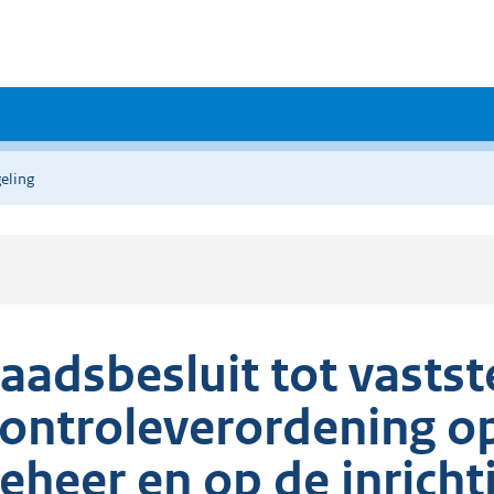
eling
aadsbesluit tot vastst
ontroleverordening op
eheer en op de inricht