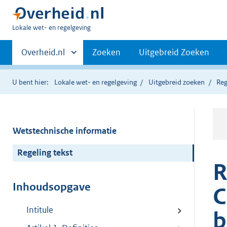
U
Lokale wet- en regelgeving
bent
Primaire
hier:
Andere
Overheid.nl
Zoeken
Uitgebreid Zoeken
sites
navigatie
binnen
U bent hier:
Lokale wet- en regelgeving
Uitgebreid zoeken
Reg
Wetstechnische informatie
Regeling tekst
R
Inhoudsopgave
C
Intitule
b