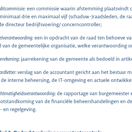
ditcommissie:
een commissie waarin afstemming plaatsvindt ov
: minimaal drie en maximaal vijf (schaduw-)raadsleden, de ra
de directeur bedrijfsvoering/ concerncontroller;
elverantwoording
: een in opdracht van de raad ten behoeve v
l van de gemeentelijke organisatie, welke verantwoording o
arrekening
: jaarrekening van de gemeente als bedoeld in art
ardletter:
verslag van de accountant gericht aan het bestuur m
 de interne beheersing, de IT-omgeving en actuele ontwikke
chtmatigheidsverantwoording
: de rapportage van burgemeester
totstandkoming van de financiële beheershandelingen en d
- en regelgeving.