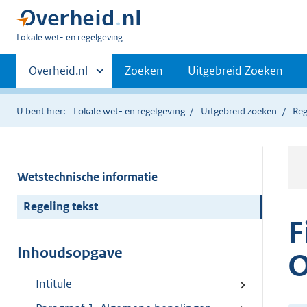
U
Lokale wet- en regelgeving
bent
Primaire
hier:
Andere
Overheid.nl
Zoeken
Uitgebreid Zoeken
sites
navigatie
binnen
U bent hier:
Lokale wet- en regelgeving
Uitgebreid zoeken
Reg
Wetstechnische informatie
Regeling tekst
F
Inhoudsopgave
O
Intitule