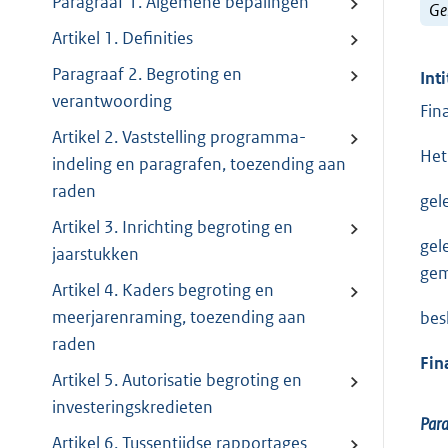
Paragraaf 1. Algemene bepalingen
Ge
Artikel 1. Definities
Paragraaf 2. Begroting en
Inti
verantwoording
Fin
Artikel 2. Vaststelling programma-
Het
indeling en paragrafen, toezending aan
raden
gel
Artikel 3. Inrichting begroting en
gel
jaarstukken
gem
Artikel 4. Kaders begroting en
meerjarenraming, toezending aan
bes
raden
Fin
Artikel 5. Autorisatie begroting en
investeringskredieten
Para
Artikel 6. Tussentijdse rapportages