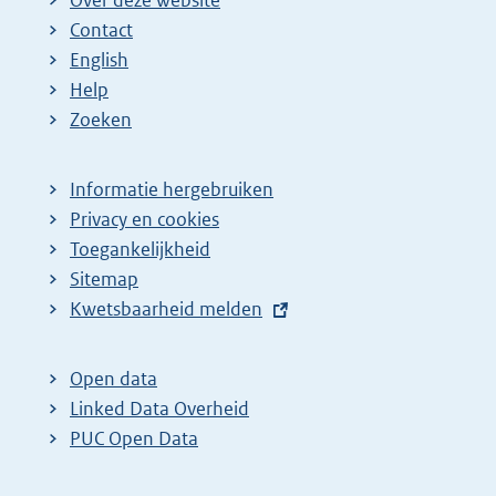
Over deze website
Contact
English
Help
Zoeken
Informatie hergebruiken
Privacy en cookies
Toegankelijkheid
Sitemap
E
Kwetsbaarheid melden
x
t
Open data
e
Linked Data Overheid
r
PUC Open Data
n
e