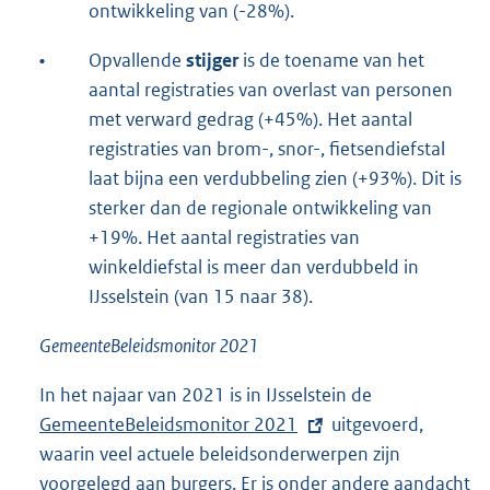
ontwikkeling van (-28%).
•
Opvallende
stijger
is de toename van het
aantal registraties van overlast van personen
met verward gedrag (+45%). Het aantal
registraties van brom-, snor-, fietsendiefstal
laat bijna een verdubbeling zien (+93%). Dit is
sterker dan de regionale ontwikkeling van
+19%. Het aantal registraties van
winkeldiefstal is meer dan verdubbeld in
IJsselstein (van 15 naar 38).
GemeenteBeleidsmonitor 2021
In het najaar van 2021 is in IJsselstein de
E
GemeenteBeleidsmonitor 2021
uitgevoerd,
x
waarin veel actuele beleidsonderwerpen zijn
t
voorgelegd aan burgers. Er is onder andere aandacht
e