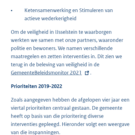
•
Ketensamenwerking en Stimuleren van
actieve wederkerigheid
Om de veiligheid in IJsselstein te waarborgen
werkten we samen met onze partners, waaronder
politie en bewoners. We namen verschillende
maatregelen en zetten interventies in. Dit zien we
terug in de beleving van veiligheid in de
E
GemeenteBeleidsmonitor 2021
.
x
t
Prioriteiten 2019-2022
e
r
Zoals aangegeven hebben de afgelopen vier jaar een
n
viertal prioriteiten centraal gestaan. De gemeente
e
heeft op basis van die prioritering diverse
l
interventies gepleegd. Hieronder volgt een weergave
i
van die inspanningen.