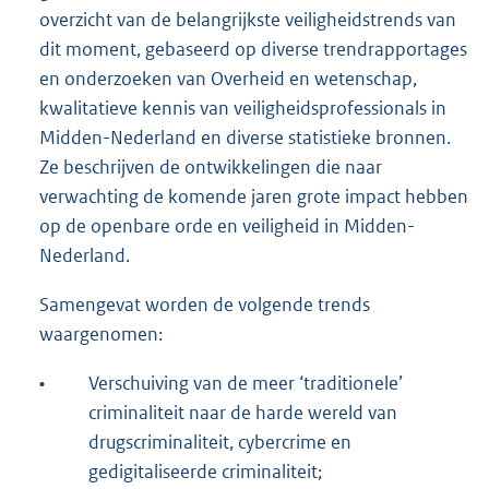
overzicht van de belangrijkste veiligheidstrends van
t
dit moment, gebaseerd op diverse trendrapportages
e
en onderzoeken van Overheid en wetenschap,
r
kwalitatieve kennis van veiligheidsprofessionals in
n
Midden-Nederland en diverse statistieke bronnen.
e
Ze beschrijven de ontwikkelingen die naar
l
verwachting de komende jaren grote impact hebben
i
op de openbare orde en veiligheid in Midden-
n
Nederland.
k
:
Samengevat worden de volgende trends
waargenomen:
•
Verschuiving van de meer ‘traditionele’
criminaliteit naar de harde wereld van
drugscriminaliteit, cybercrime en
gedigitaliseerde criminaliteit;