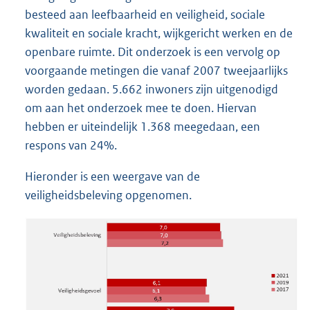
besteed aan leefbaarheid en veiligheid, sociale
r
kwaliteit en sociale kracht, wijkgericht werken en de
n
openbare ruimte. Dit onderzoek is een vervolg op
e
voorgaande metingen die vanaf 2007 tweejaarlijks
l
worden gedaan. 5.662 inwoners zijn uitgenodigd
i
om aan het onderzoek mee te doen. Hiervan
n
hebben er uiteindelijk 1.368 meegedaan, een
k
respons van 24%.
:
Hieronder is een weergave van de
veiligheidsbeleving opgenomen.