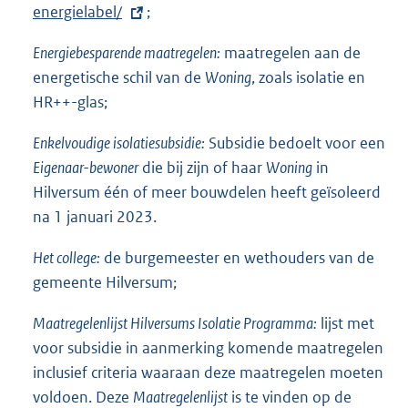
energielabel/
t
;
e
Energiebesparende maatregelen:
maatregelen aan de
r
energetische schil van de
Woning
, zoals isolatie en
n
HR++-glas;
e
l
Enkelvoudige isolatiesubsidie:
Subsidie bedoelt voor een
i
Eigenaar-bewoner
die bij zijn of haar
Woning
in
n
Hilversum één of meer bouwdelen heeft geïsoleerd
k
na 1 januari 2023.
:
Het college:
de burgemeester en wethouders van de
gemeente Hilversum;
Maatregelenlijst Hilversums Isolatie Programma:
lijst met
voor subsidie in aanmerking komende maatregelen
inclusief criteria waaraan deze maatregelen moeten
voldoen. Deze
Maatregelenlijst
is te vinden op de