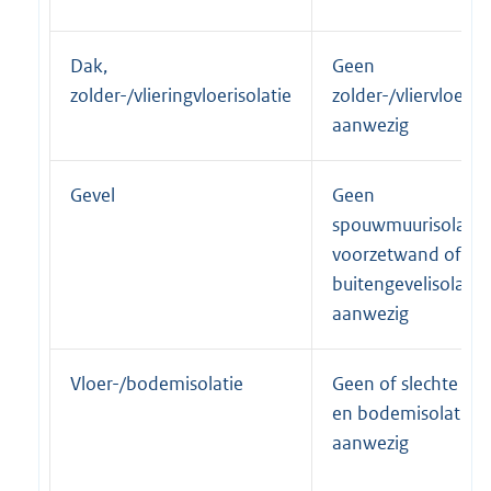
Dak,
Geen
zolder-/vlieringvloerisolatie
zolder-/vliervloeriso
aanwezig
Gevel
Geen
spouwmuurisolatie,
voorzetwand of
buitengevelisolatie
aanwezig
Vloer-/bodemisolatie
Geen of slechte vlo
en bodemisolatie
aanwezig