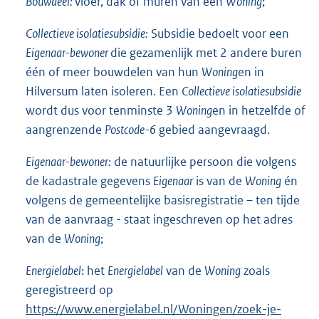
Bouwdeel:
vloer, dak of muren van een
Woning
;
Collectieve isolatiesubsidie:
Subsidie bedoelt voor een
Eigenaar-bewoner
die gezamenlijk met 2 andere buren
één of meer bouwdelen van hun
Woning
en in
Hilversum laten isoleren. Een
Collectieve isolatiesubsidie
wordt dus voor tenminste 3
Woning
en in hetzelfde of
aangrenzende
Postcode-6
gebied aangevraagd.
Eigenaar-bewoner:
de natuurlijke persoon die volgens
de kadastrale gegevens
Eigenaar
is van de
Woning
én
volgens de gemeentelijke basisregistratie – ten tijde
van de aanvraag - staat ingeschreven op het adres
van de
Woning
;
Energielabel
: het
Energielabel
van de
Woning
zoals
geregistreerd op
E
https://www.energielabel.nl/Woningen/zoek-je-
x