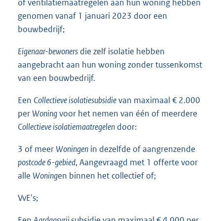
of ventilatiemaatregelen aan hun woning hebben
genomen vanaf 1 januari 2023 door een
bouwbedrijf;
Eigenaar-bewoners
die zelf isolatie hebben
aangebracht aan hun woning zonder tussenkomst
van een bouwbedrijf.
Een
Collectieve isolatiesubsidie
van maximaal € 2.000
per
Woning
voor het nemen van één of meerdere
Collectieve isolatiemaatregelen
door:
3 of meer
Woningen
in dezelfde of aangrenzende
postcode 6-gebied
, Aangevraagd met 1 offerte voor
alle
Woning
en binnen het collectief of;
VvE's;
Een
Aardgasvrij
subsidie van maximaal € 4.000 per