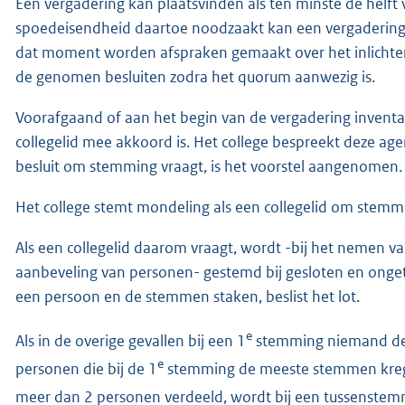
Een vergadering kan plaatsvinden als ten minste de helft 
spoedeisendheid daartoe noodzaakt kan een vergadering
dat moment worden afspraken gemaakt over het inlichten
de genomen besluiten zodra het quorum aanwezig is.
Voorafgaand of aan het begin van de vergadering inventa
collegelid mee akkoord is. Het college bespreekt deze age
besluit om stemming vraagt, is het voorstel aangenomen.
Het college stemt mondeling als een collegelid om stemming 
Als een collegelid daarom vraagt, wordt -bij het nemen v
aanbeveling van personen- gestemd bij gesloten en ongete
een persoon en de stemmen staken, beslist het lot.
e
Als in de overige gevallen bij een 1
stemming niemand de m
e
personen die bij de 1
stemming de meeste stemmen kregen
meer dan 2 personen verdeeld, wordt bij een tussenstem