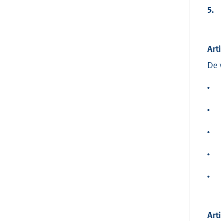
5.
Art
De 
•
•
•
•
•
Art