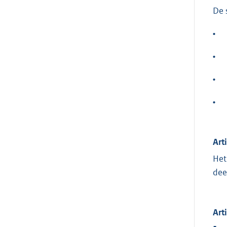
De 
•
•
•
•
Art
Het
dee
Art