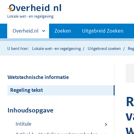
U
Lokale wet- en regelgeving
bent
Primaire
hier:
Andere
Overheid.nl
Zoeken
Uitgebreid Zoeken
sites
navigatie
binnen
U bent hier:
Lokale wet- en regelgeving
Uitgebreid zoeken
Reg
Wetstechnische informatie
Regeling tekst
R
Inhoudsopgave
v
Intitule
w