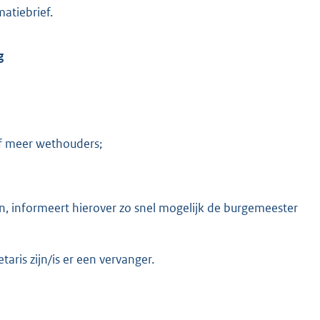
atiebrief.
g
of meer wethouders;
en, informeert hierover zo snel mogelijk de burgemeester
ris zijn/is er een vervanger.