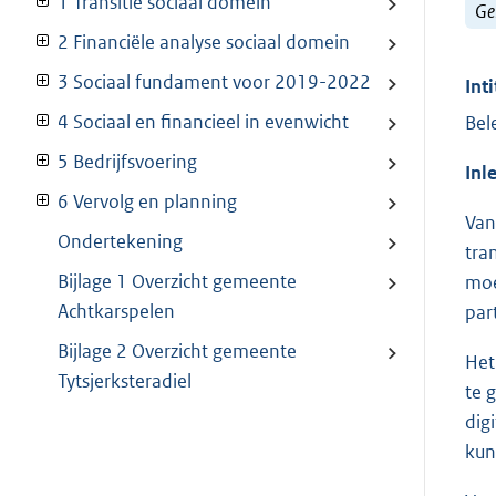
1 Transitie sociaal domein
Ge
2 Financiële analyse sociaal domein
3 Sociaal fundament voor 2019-2022
Inti
4 Sociaal en financieel in evenwicht
Bel
5 Bedrijfsvoering
Inl
6 Vervolg en planning
Van
Ondertekening
tra
Bijlage 1 Overzicht gemeente
moe
Achtkarspelen
par
Bijlage 2 Overzicht gemeente
Het
Tytsjerksteradiel
te 
dig
kun