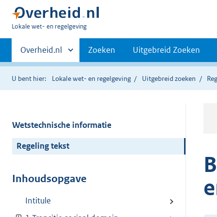
U
Lokale wet- en regelgeving
bent
Primaire
hier:
Andere
Overheid.nl
Zoeken
Uitgebreid Zoeken
sites
navigatie
binnen
U bent hier:
Lokale wet- en regelgeving
Uitgebreid zoeken
Reg
Wetstechnische informatie
Regeling tekst
B
Inhoudsopgave
e
Intitule