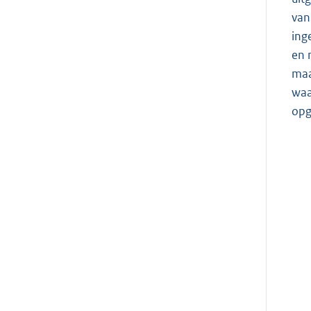
van
ing
en 
maa
waa
opg