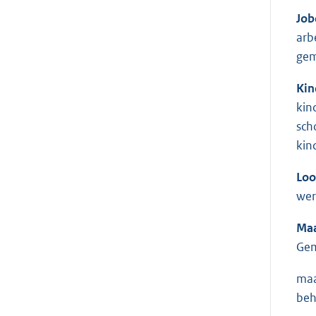
Job
arb
gem
Kin
kin
sch
kin
Loo
wer
Maa
Gem
maa
beh