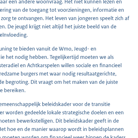
k naar een andere woonvraag. Het niet kunnen lezen en
sering van de toegang tot voorzieningen, informatie en
 zorg te ontvangen. Het leven van jongeren speelt zich af
n. De jeugd krijgt niet altijd het juiste beeld van de
eïnvloeding.
euning te bieden vanuit de Wmo, Jeugd- en
ie het nodig hebben. Tegelijkertijd moeten we als
eradiel en Achtkarspelen willen sociale en financieel
fredzame burgers met waar nodig resultaatgerichte,
e begroting. Dit vraagt om het maken van de juiste
e bereiken.
gemeenschappelijk beleidskader voor de transitie
kader worden gedeelde lokale strategische doelen en een
eten bewerkstelligen. Dit beleidskader geeft in de
 Het hoe en de manier waarop wordt in beleidsplannen
 moeten worden om financieel weer binnen de kaders