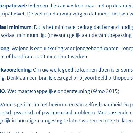
ticipatiewet
: Iedereen die kan werken maar het op de arbei
ticipatiewet. De wet moet ervoor zorgen dat meer mensen 
iaal minimum
: Dit is het minimale bedrag dat iemand nodi
 sociaal minimum ligt (meestal) gelijk aan de van toepassing 
jong
: Wajong is een uitkering voor jonggehandicapten. Jongg
kte of handicap nooit meer kunt werken.
kvoorziening
: Om uw werk goed te kunnen doen is er soms
ig. Denk aan een brailleleesregel of bijvoorbeeld orthoped
MO
: Wet maatschappelijke ondersteuning (Wmo 2015)
Wmo is gericht op het bevorderen van zelfredzaamheid en p
onisch psychisch of psychosociaal probleem. Met passende
elijk in hun eigen omgeving te laten wonen en mee te laten