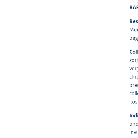
BA
Bes
Men
beg
Col
zor
ver
chr
pre
col
kos
Ind
ond
inv