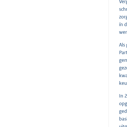
Ver
sch
zor
ín 
wer
Als
Par
gem
gez
kwa
keu
In 
opg
ged
bas
uit