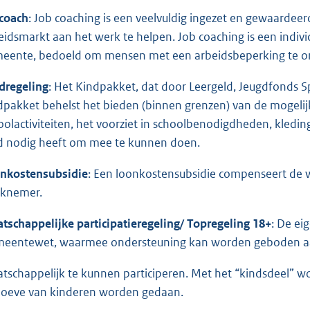
coach
: Job coaching is een veelvuldig ingezet en gewaarde
eidsmarkt aan het werk te helpen. Job coaching is een indi
eente, bedoeld om mensen met een arbeidsbeperking te on
dregeling
: Het Kindpakket, dat door Leergeld, Jeugdfonds S
dpakket behelst het bieden (binnen grenzen) van de mogelijk
oolactiviteiten, het voorziet in schoolbenodigdheden, kled
d nodig heeft om mee te kunnen doen.
nkostensubsidie
: Een loonkostensubsidie compenseert de we
knemer.
tschappelijke participatieregeling/ Topregeling 18+
: De ei
eentewet, waarmee ondersteuning kan worden geboden a
tschappelijk te kunnen participeren. Met het “kindsdeel” wo
oeve van kinderen worden gedaan.