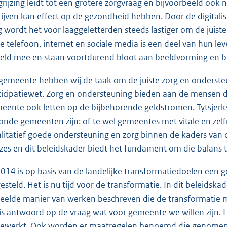
grijzing leidt tot een grotere zorgvraag en bijvoorbeeld oo
rijven kan effect op de gezondheid hebben. Door de digitali
g wordt het voor laaggeletterden steeds lastiger om de juiste
de telefoon, internet en sociale media is een deel van hun leve
eld mee en staan voortdurend bloot aan beeldvorming en b
 gemeente hebben wij de taak om de juiste zorg en onderst
ticipatiewet. Zorg en ondersteuning bieden aan de mensen d
eente ook letten op de bijbehorende geldstromen. Tytsjerkst
onde gemeenten zijn: of te wel gemeentes met vitale en zel
litatief goede ondersteuning en zorg binnen de kaders van d
zes en dit beleidskader biedt het fundament om die balans t
2014 is op basis van de landelijke transformatiedoelen een 
esteld. Het is nu tijd voor de transformatie. In dit beleids
eelde manier van werken beschreven die de transformatie mo
is antwoord op de vraag wat voor gemeente we willen zijn.
gewerkt. Ook worden er maatregelen benoemd die genomen