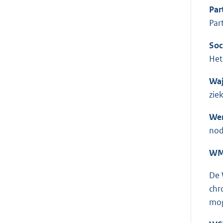
Par
Par
Soc
Het
Wa
zie
Wer
nod
W
De 
chr
mog