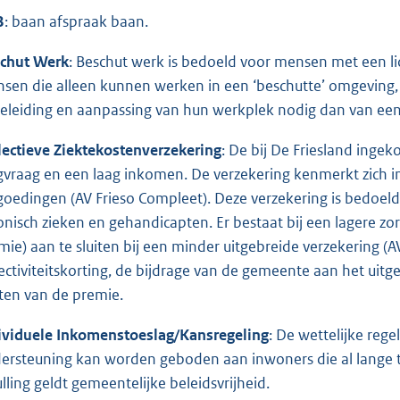
B
: baan afspraak baan.
chut Werk
: Beschut werk is bedoeld voor mensen met een lic
sen die alleen kunnen werken in een ‘beschutte’ omgeving
eleiding en aanpassing van hun werkplek nodig dan van een 
lectieve Ziektekostenverzekering
: De bij De Friesland inge
gvraag en een laag inkomen. De verzekering kenmerkt zich i
goedingen (AV Frieso Compleet). Deze verzekering is bedoe
onisch zieken en gehandicapten. Er bestaat bij een lagere z
mie) aan te sluiten bij een minder uitgebreide verzekering (
lectiviteitskorting, de bijdrage van de gemeente aan het uit
ten van de premie.
ividuele Inkomenstoeslag/
Kansregeling
: De wettelijke rege
ersteuning kan worden geboden aan inwoners die al lange 
ulling geldt gemeentelijke beleidsvrijheid.