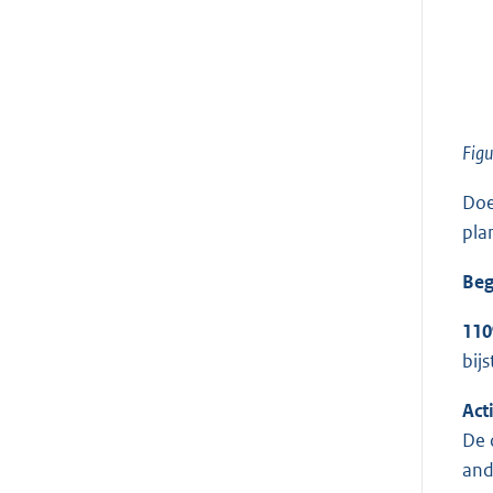
Figu
Doe
pla
Beg
110
bij
Act
De 
and