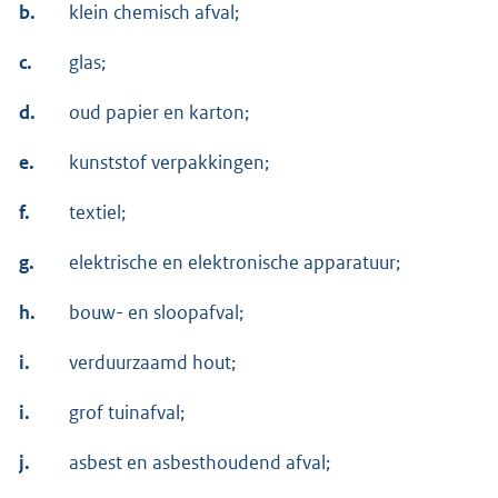
b.
klein chemisch afval;
c.
glas;
d.
oud papier en karton;
e.
kunststof verpakkingen;
f.
textiel;
g.
elektrische en elektronische apparatuur;
h.
bouw- en sloopafval;
i.
verduurzaamd hout;
i.
grof tuinafval;
j.
asbest en asbesthoudend afval;