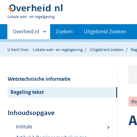
U
Lokale wet- en regelgeving
bent
Primaire
hier:
Andere
Overheid.nl
Zoeken
Uitgebreid Zoeken
sites
navigatie
binnen
U bent hier:
Lokale wet- en regelgeving
Uitgebreid zoeken
Reg
Wetstechnische informatie
Regeling tekst
Re
Inhoudsopgave
A
Intitule