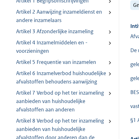
Artikel 1 Begripsomschrijvingen
Ge
Artikel 2 Aanwijzing inzameldienst en
andere inzamelaars
Inti
Artikel 3 Afzonderlijke inzameling
Afv
Artikel 4 Inzamelmiddelen en -
De 
voorzieningen
Artikel 5 Frequentie van inzamelen
gel
Artikel 6 Inzamelverbod huishoudelijke
gel
afvalstoffen behoudens aanwijzing
BES
Artikel 7 Verbod op het ter inzameling
aanbieden van huishoudelijke
vas
afvalstoffen aan anderen
§1 
Artikel 8 Verbod op het ter inzameling
aanbieden van huishoudelijke
afvalstoffen door anderen dan de
Art