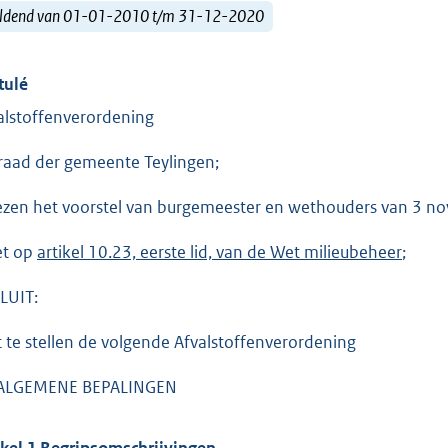
ldend van 01-01-2010 t/m 31-12-2020
tulé
alstoffenverordening
raad der gemeente Teylingen;
ezen het voorstel van burgemeester en wethouders van 3 n
et op
artikel 10.23, eerste lid, van de Wet milieubeheer
;
LUIT:
t te stellen de volgende Afvalstoffenverordening
ALGEMENE BEPALINGEN
ikel 1 Begripsomschrijvingen