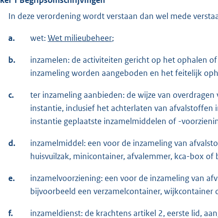
In deze verordening wordt verstaan dan wel mede versta
a.
wet:
Wet milieubeheer
;
b.
inzamelen: de activiteiten gericht op het ophalen 
inzameling worden aangeboden en het feitelijk op
c.
ter inzameling aanbieden: de wijze van overdragen
instantie, inclusief het achterlaten van afvalstoff
instantie geplaatste inzamelmiddelen of -voorzien
d.
inzamelmiddel: een voor de inzameling van afvalst
huisvuilzak, minicontainer, afvalemmer, kca-box of
e.
inzamelvoorziening: een voor de inzameling van afv
bijvoorbeeld een verzamelcontainer, wijkcontainer
f.
inzameldienst: de krachtens artikel 2, eerste lid, 