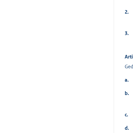
2.
3.
Art
Ged
a.
b.
c.
d.