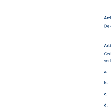
Art
De 
Art
Ged
ver
a.
b.
c.
d.