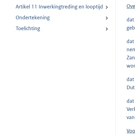
Ove
Artikel 11 Inwerkingtreding en looptijd
Ondertekening
dat
geb
Toelichting
dat
nem
Zan
wor
dat
Dut
dat
Ver
van
Voo