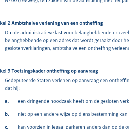
N200 (Zeeweg), ten zuiden van de aansluiting met het pa
ikel 2 Ambtshalve verlening van een ontheffing
Om de administratieve last voor belanghebbenden zoveel
belanghebbende op een adres dat wordt geraakt door het v
geslotenverklaringen, ambtshalve een ontheffing verleen
ikel 3 Toetsingskader ontheffing op aanvraag
Gedeputeerde Staten verlenen op aanvraag een ontheff
dat hij:
a.
een dringende noodzaak heeft om de gesloten verkl
b.
niet op een andere wijze op diens bestemming kan
c.
kan voorzien in legaal parkeren anders dan op de 