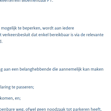
rkeerterrein Bloemendaal P1.
 mogelijk te beperken, wordt aan iedere
erkeersbesluit dat enkel bereikbaar is via de relevante
d.
ing aan een belanghebbende die aannemelijk kan maken
aring te passeren;
 komen, en;
openbare weg, ofwel geen noodzaak tot parkeren heeft.