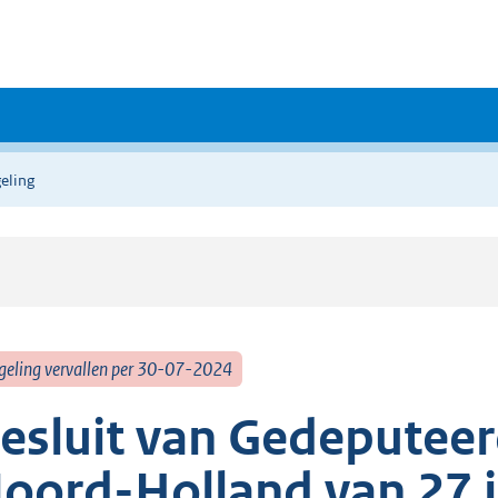
eling
geling vervallen per 30-07-2024
esluit van Gedeputeer
oord-Holland van 27 j