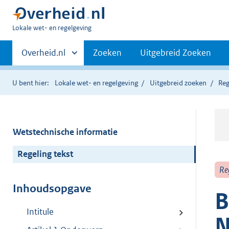
U
Lokale wet- en regelgeving
bent
Primaire
hier:
Andere
Overheid.nl
Zoeken
Uitgebreid Zoeken
sites
navigatie
binnen
U bent hier:
Lokale wet- en regelgeving
Uitgebreid zoeken
Reg
Wetstechnische informatie
Regeling tekst
Re
Inhoudsopgave
B
Intitule
N