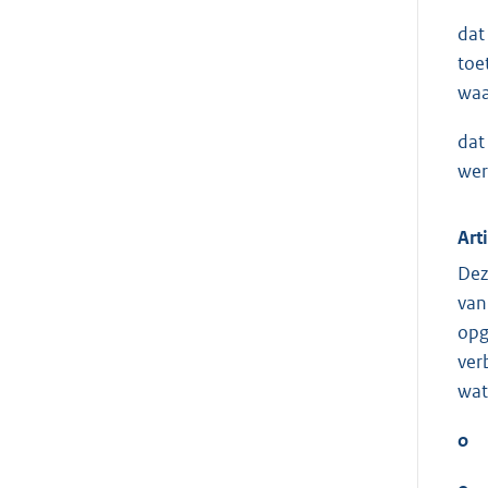
dat
toe
waa
dat
wer
Art
Dez
van
opg
ver
wat
o