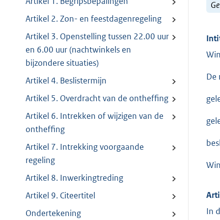
Artikel 1. Begripsbepalingen
Ge
Artikel 2. Zon- en feestdagenregeling
Artikel 3. Openstelling tussen 22.00 uur
Inti
en 6.00 uur (nachtwinkels en
Win
bijzondere situaties)
De 
Artikel 4. Beslistermijn
Artikel 5. Overdracht van de ontheffing
gel
Artikel 6. Intrekken of wijzigen van de
gel
ontheffing
bes
Artikel 7. Intrekking voorgaande
regeling
Win
Artikel 8. Inwerkingtreding
Art
Artikel 9. Citeertitel
In 
Ondertekening