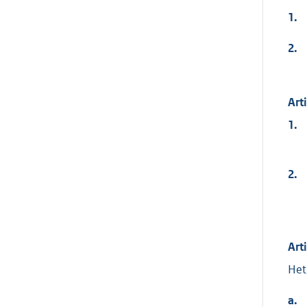
1.
2.
Art
1.
2.
Art
Het
a.