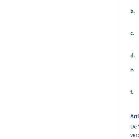
b.
c.
d.
e.
f.
Art
De 
ver