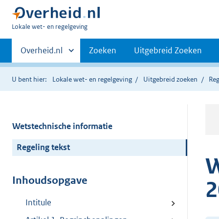
U
Lokale wet- en regelgeving
bent
Primaire
hier:
Andere
Overheid.nl
Zoeken
Uitgebreid Zoeken
sites
navigatie
binnen
U bent hier:
Lokale wet- en regelgeving
Uitgebreid zoeken
Reg
Wetstechnische informatie
Regeling tekst
W
Inhoudsopgave
2
Intitule