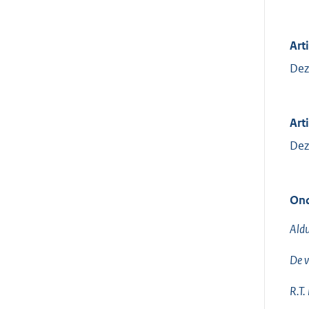
Art
Dez
Arti
Dez
Ond
Aldu
De v
R.T.